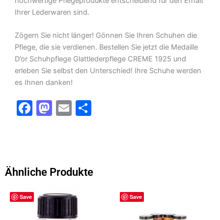
hochwertige Pflegeprodukte entscheidend für den Erhalt
Ihrer Lederwaren sind.
Zögern Sie nicht länger! Gönnen Sie Ihren Schuhen die
Pflege, die sie verdienen. Bestellen Sie jetzt die Medaille
D’or Schuhpflege Glattlederpflege CREME 1925 und
erleben Sie selbst den Unterschied! Ihre Schuhe werden
es Ihnen danken!
F
M
E
T
a
a
m
ei
c
st
ai
le
e
o
l
n
b
d
Ähnliche Produkte
o
o
o
n
Save
Save
k