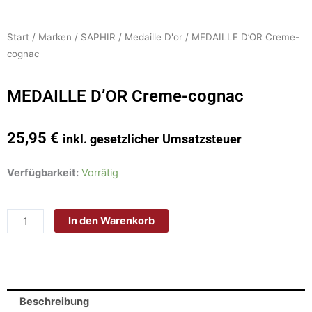
Start
/
Marken
/
SAPHIR
/
Medaille D'or
/ MEDAILLE D’OR Creme-
cognac
MEDAILLE D’OR Creme-cognac
25,95
€
inkl. gesetzlicher Umsatzsteuer
MEDAILLE
Verfügbarkeit:
Vorrätig
D'OR
Creme-
In den Warenkorb
cognac
Menge
Beschreibung