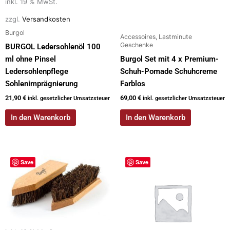
inkl. 19 % MwSt.
zzgl.
Versandkosten
Burgol
Accessoires, Lastminute
Geschenke
BURGOL Ledersohlenöl 100
ml ohne Pinsel
Burgol Set mit 4 x Premium-
Ledersohlenpflege
Schuh-Pomade Schuhcreme
Sohlenimprägnierung
Farblos
21,90
€
69,00
€
inkl. gesetzlicher Umsatzsteuer
inkl. gesetzlicher Umsatzsteuer
In den Warenkorb
In den Warenkorb
Save
Save