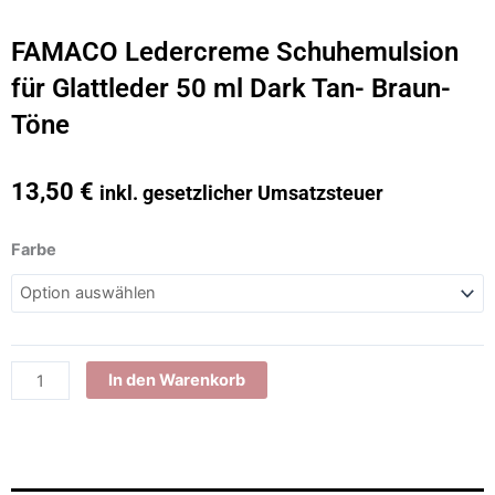
FAMACO Ledercreme Schuhemulsion
für Glattleder 50 ml Dark Tan- Braun-
Töne
13,50
€
inkl. gesetzlicher Umsatzsteuer
FAMACO
Farbe
Ledercreme
Schuhemulsion
für
Glattleder
50
In den Warenkorb
ml
Dark
Tan-
Braun-