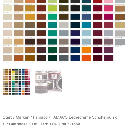
Start
/
Marken
/
Famaco
/ FAMACO Ledercreme Schuhemulsion
für Glattleder 50 ml Dark Tan- Braun-Töne