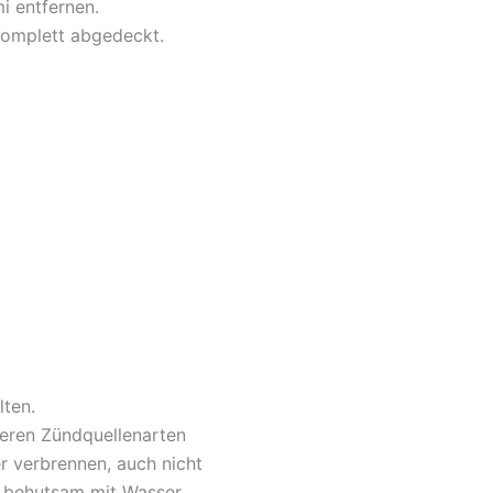
i entfernen.
 komplett abgedeckt.
lten.
deren Zündquellenarten
r verbrennen, auch nicht
n behutsam mit Wasser