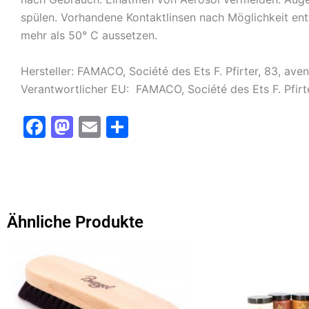
spülen. Vorhandene Kontaktlinsen nach Möglichkeit en
mehr als 50° C aussetzen.
Hersteller: FAMACO, Société des Ets F. Pfirter, 83, av
Verantwortlicher EU: FAMACO, Société des Ets F. Pfirt
F
M
E
T
a
a
m
ei
c
st
ai
le
e
o
l
n
b
d
Ähnliche Produkte
o
o
o
n
k