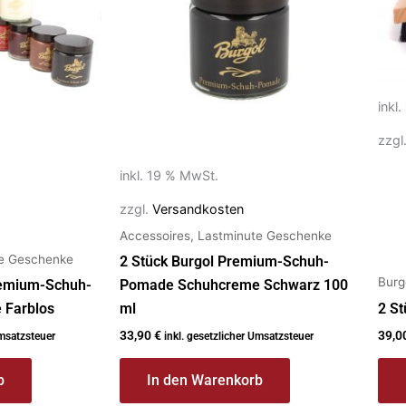
inkl
zzgl
inkl. 19 % MwSt.
zzgl.
Versandkosten
Accessoires, Lastminute Geschenke
te Geschenke
2 Stück Burgol Premium-Schuh-
Burg
Premium-Schuh-
Pomade Schuhcreme Schwarz 100
 Farblos
ml
2 S
33,90
€
39,0
Umsatzsteuer
inkl. gesetzlicher Umsatzsteuer
b
In den Warenkorb