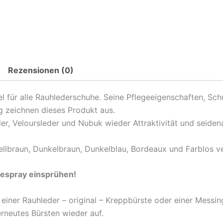
Rezensionen (0)
l für alle Rauhlederschuhe. Seine Pflegeeigenschaften, Sch
g zeichnen dieses Produkt aus.
der, Veloursleder und Nubuk wieder Attraktivität und seiden
 hellbraun, Dunkelbraun, Dunkelblau, Bordeaux und Farblos v
espray einsprühen!
t einer Rauhleder – original – Kreppbürste oder einer Mess
erneutes Bürsten wieder auf.