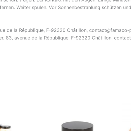
tfernen. Weiter spülen. Vor Sonnenbestrahlung schützen un
enue de la République, F-92320 Châtillon, contact@famaco-p
er, 83, avenue de la République, F-92320 Châtillon, contac