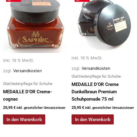
o
n
k
inkl. 19 % MwSt.
inkl. 19 % MwSt.
zzgl.
Versandkosten
zzgl.
Versandkosten
Glattlederpflege für Schuhe
Glattlederpflege für Schuhe
MEDAILLE D’OR Creme
MEDAILLE D’OR Creme-
Dunkelbraun Premium
cognac
Schuhpomade 75 ml
25,95
€
25,95
€
inkl. gesetzlicher Umsatzsteuer
inkl. gesetzlicher Umsatzsteuer
In den Warenkorb
In den Warenkorb