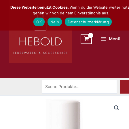
Zum
Suchen
Diese Website benutzt Cookies.
Wenn du die Website weiter nutz
Inhalt
gehen wir von deinem Einverständnis aus.
springen
OK
Nein
Datenschutzerklärung
Menü