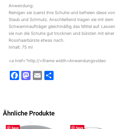
Anwendung:
Reinigen sie zuerst ihre Schuhe und befreien diese von
Staub und Schmutz. Anschließend tragen sie mit dem
Schwammaufträger gleichmäßig das Mittel auf. Lassen
sie nun die Schuhe gut trocknen und bürsten mit einer
Rosshaarbürste etwas nach.
Inhalt: 75 ml
<a href="http://<iframe width=Anwendungsvideo
F
M
E
T
a
a
m
ei
c
st
ai
le
e
o
l
n
b
d
Ähnliche Produkte
o
o
Save
Save