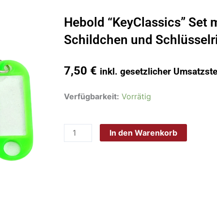
Hebold “KeyClassics” Set m
Schildchen und Schlüsselr
7,50
€
inkl. gesetzlicher Umsatzst
Hebold
Verfügbarkeit:
Vorrätig
"KeyClassics"
Set
In den Warenkorb
mit
4
Kunststoff-
Schildchen
und
Schlüsselring
zum