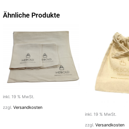
e
o
l
n
b
d
Ähnliche Produkte
o
o
o
n
k
inkl. 19 % MwSt.
zzgl.
Versandkosten
inkl. 19 % MwSt.
zzgl.
Versandkosten