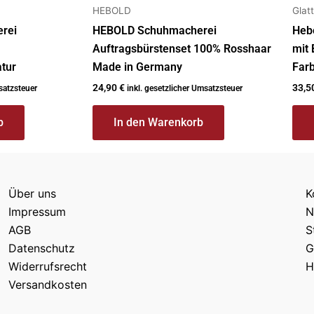
HEBOLD
Glat
rei
HEBOLD Schuhmacherei
Heb
Auftragsbürstenset 100% Rosshaar
mit
atur
Made in Germany
Farb
24,90
€
33,5
satzsteuer
inkl. gesetzlicher Umsatzsteuer
b
In den Warenkorb
Über uns
K
Impressum
N
AGB
S
Datenschutz
G
Widerrufsrecht
H
Versandkosten