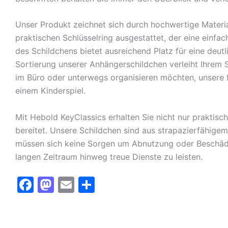
Unser Produkt zeichnet sich durch hochwertige Materi
praktischen Schlüsselring ausgestattet, der eine einfa
des Schildchens bietet ausreichend Platz für eine deutl
Sortierung unserer Anhängerschildchen verleiht Ihrem S
im Büro oder unterwegs organisieren möchten, unsere 
einem Kinderspiel.
Mit Hebold KeyClassics erhalten Sie nicht nur praktis
bereitet. Unsere Schildchen sind aus strapazierfähigem
müssen sich keine Sorgen um Abnutzung oder Beschädi
langen Zeitraum hinweg treue Dienste zu leisten.
F
M
E
T
a
a
m
ei
c
st
ai
le