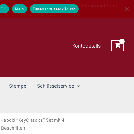
Newsletter - 10% Rabatt bei Anmeldung
OK
Nein
Datenschutzerklärung
Kontodetails
Stempel
Schlüsselservice
 Hebold “KeyClassics” Set mit 4
 Beschriften