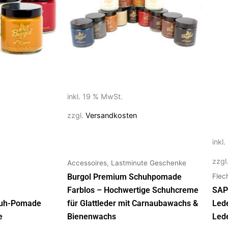
Vari
auf.
Die
Opt
kön
auf
der
inkl. 19 % MwSt.
Prod
gew
zzgl.
Versandkosten
wer
inkl
zzgl
Accessoires, Lastminute Geschenke
Flec
Burgol Premium Schuhpomade
Farblos – Hochwertige Schuhcreme
SAP
huh-Pomade
für Glattleder mit Carnaubawachs &
Led
e
Bienenwachs
Led