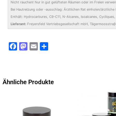
Nicht rauchen! Nur in gut gelüfteten Räumen oder im Freien verwe
Bei Hautreizung oder -ausschlag: Ärztlichen Rat einholen/ärztliche 
Enthält: Hydrocarbures, C9-C11, N-Alcanes, Isoalcanes, Cycliques
Lieferant:
Freyersfeld Vertriebsgesellschaft mbH, Tägermoosstraβ
F
M
E
T
a
a
m
ei
c
st
ai
le
e
o
l
n
b
d
Ähnliche Produkte
o
o
o
n
k