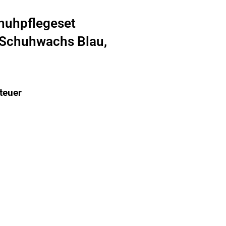
huhpflegeset
l Schuhwachs Blau,
teuer