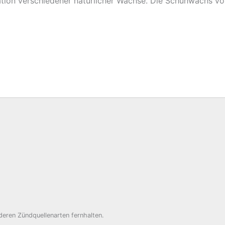
tion verschiedener natürlicher Wachse. Die Schuhwachs von
eren Zündquellenarten fernhalten.