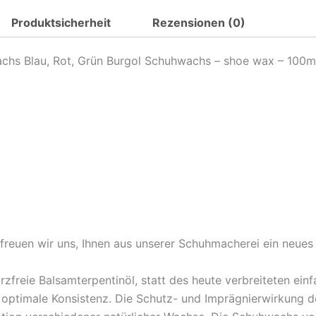
Rot,
Produktsicherheit
Rezensionen (0)
Grün
Menge
hs Blau, Rot, Grün Burgol Schuhwachs – shoe wax – 100ml 
 freuen wir uns, Ihnen aus unserer Schuhmacherei ein neu
arzfreie Balsamterpentinöl, statt des heute verbreiteten ein
d optimale Konsistenz. Die Schutz- und Imprägnierwirkung 