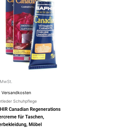
anten
ionen
nen
uktseite
ählt
den
. MwSt.
.
Versandkosten
htleder Schuhpflege
HIR Canadian Regenerations
ercreme für Taschen,
erbekleidung, Möbel