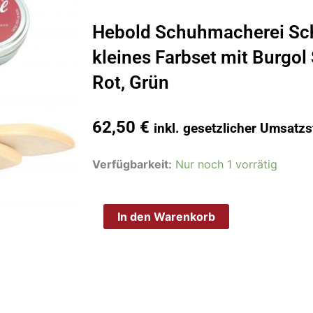
Hebold Schuhmacherei Sc
kleines Farbset mit Burgo
Rot, Grün
62,50
€
inkl. gesetzlicher Umsatzs
Hebold
Verfügbarkeit:
Nur noch 1 vorrätig
Schuhmacherei
Schuhpflegeset
In den Warenkorb
kleines
Farbset
mit
Burgol
Schuhwachs
Blau,