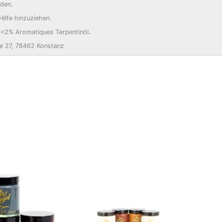
nden.
Hilfe hinzuziehen.
, <2% Aromatiques Terpentinöl
.
e 27, 78462 Konstanz
Die
Pro
weis
meh