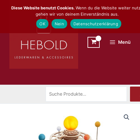
Zum
Suchen
Diese Website benutzt Cookies.
Wenn du die Website weiter nutz
Inhalt
gehen wir von deinem Einverständnis aus.
springen
OK
Nein
Datenschutzerklärung
Menü