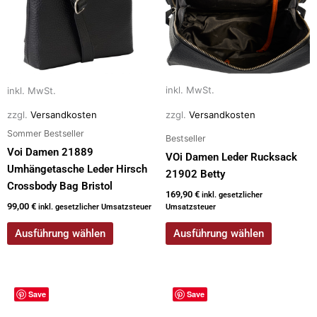
auf.
auf.
Die
Die
Optionen
Optionen
können
können
auf
auf
inkl. MwSt.
inkl. MwSt.
der
der
zzgl.
Versandkosten
zzgl.
Versandkosten
Produktseite
Produktseite
Sommer Bestseller
gewählt
gewählt
Bestseller
werden
werden
Voi Damen 21889
VOi Damen Leder Rucksack
Umhängetasche Leder Hirsch
21902 Betty
Crossbody Bag Bristol
169,90
€
inkl. gesetzlicher
99,00
€
inkl. gesetzlicher Umsatzsteuer
Umsatzsteuer
Ausführung wählen
Ausführung wählen
Save
Save