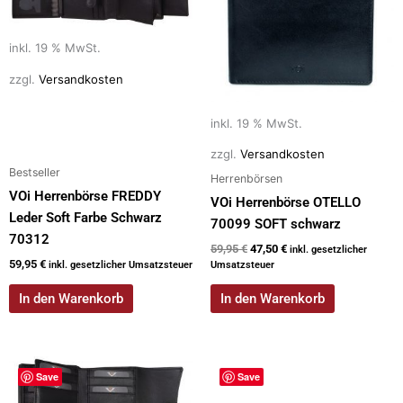
k
59,95 €
47,50 €.
inkl. 19 % MwSt.
zzgl.
Versandkosten
inkl. 19 % MwSt.
zzgl.
Versandkosten
Bestseller
Herrenbörsen
VOi Herrenbörse FREDDY
VOi Herrenbörse OTELLO
Leder Soft Farbe Schwarz
70099 SOFT schwarz
70312
59,95
€
47,50
€
inkl. gesetzlicher
59,95
€
inkl. gesetzlicher Umsatzsteuer
Umsatzsteuer
In den Warenkorb
In den Warenkorb
Dieses
Save
Save
Produkt