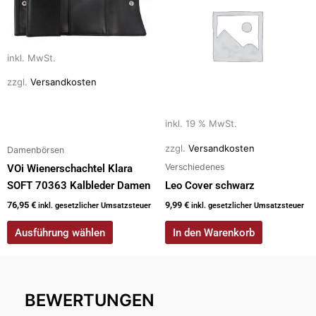
weist
mehrere
Varianten
auf.
inkl. MwSt.
Die
zzgl.
Versandkosten
Optionen
können
auf
inkl. 19 % MwSt.
der
zzgl.
Versandkosten
Damenbörsen
Produktseite
Verschiedenes
VOi Wienerschachtel Klara
gewählt
SOFT 70363 Kalbleder Damen
Leo Cover schwarz
werden
76,95
€
9,99
€
inkl. gesetzlicher Umsatzsteuer
inkl. gesetzlicher Umsatzsteuer
Ausführung wählen
In den Warenkorb
BEWERTUNGEN