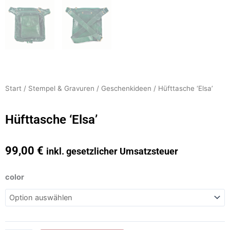
Start
/
Stempel & Gravuren
/
Geschenkideen
/ Hüfttasche ‘Elsa’
Hüfttasche ‘Elsa’
99,00
€
inkl. gesetzlicher Umsatzsteuer
Hüfttasche
color
'Elsa'
Menge