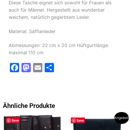
Diese Tasche eignet sich sowohl für Frauen als
auch für Männer. Hergestellt aus wunderbar
weichem, natürlich gegerbtem Leder.
Material: Saffianleder
Abmessungen: 22 cm x 20 cm Hüftgurtlänge:
maximal 110 cm
F
M
E
T
a
a
m
ei
c
st
ai
le
e
o
l
n
b
d
Ähnliche Produkte
o
o
Ursprünglicher
Aktueller
Angebot!
o
n
Save
Save
Preis
Preis
war:
ist: