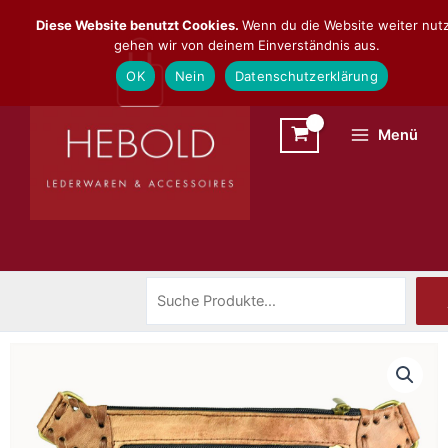
Zum
Suchen
Diese Website benutzt Cookies.
Wenn du die Website weiter nutz
Inhalt
gehen wir von deinem Einverständnis aus.
springen
OK
Nein
Datenschutzerklärung
Menü