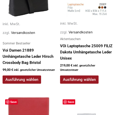
Die
Die
Optionen
Optionen
können
können
auf
auf
inkl. MwSt.
inkl. MwSt.
der
der
zzgl.
Versandkosten
zzgl.
Versandkosten
Produktseite
Produktseite
Aktentaschen
gewählt
gewählt
Sommer Bestseller
VOi Laptoptasche 25009 FILIZ
werden
werden
Voi Damen 21889
Dakota Umhängetasche Leder
Umhängetasche Leder Hirsch
Unisex
Crossbody Bag Bristol
219,00
€
inkl. gesetzlicher
99,00
€
inkl. gesetzlicher Umsatzsteuer
Umsatzsteuer
Ausführung wählen
Ausführung wählen
Dieses
Save
Save
Produkt
weist