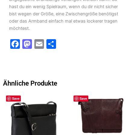
hast du ein wenig Spielraum, wenn du dir nicht sicher
bist wegen der Größe, eine Zwischengröße benötigst
oder das Armband einfach mal etwas lockerer tragen
möchtest.
F
M
E
T
a
a
m
ei
c
st
ai
le
e
o
l
n
b
d
Ähnliche Produkte
o
o
Dieses
Dieses
o
n
Save
Save
Produkt
Produkt
k
weist
weist
mehrere
mehrere
Varianten
Varianten
auf.
auf.