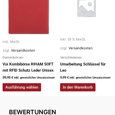
mehrere
Varianten
auf.
Die
Optionen
können
auf
inkl. 19 % MwSt.
inkl. MwSt.
der
zzgl.
Versandkosten
zzgl.
Versandkosten
Produktseite
Damenbörsen
Verschiedenes
gewählt
werden
Voi Kombibörse RIHAM SOFT
Umarbeitung Schlüssel für
mit RFID Schutz Leder Unisex
Leo
39,95
€
9,99
€
inkl. gesetzlicher Umsatzsteuer
inkl. gesetzlicher Umsatzsteuer
Ausführung wählen
In den Warenkorb
BEWERTUNGEN