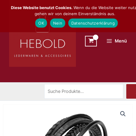
Zum
Suchen
Diese Website benutzt Cookies.
Wenn du die Website weiter nutz
Inhalt
gehen wir von deinem Einverständnis aus.
springen
OK
Nein
Datenschutzerklärung
Menü