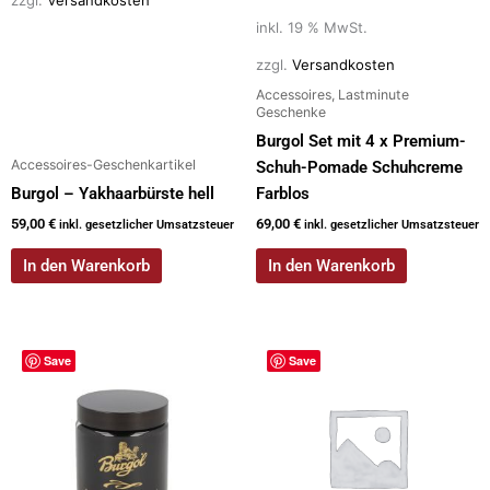
zzgl.
Versandkosten
inkl. 19 % MwSt.
zzgl.
Versandkosten
Accessoires, Lastminute
Geschenke
Burgol Set mit 4 x Premium-
Accessoires-Geschenkartikel
Schuh-Pomade Schuhcreme
Burgol – Yakhaarbürste hell
Farblos
59,00
€
69,00
€
inkl. gesetzlicher Umsatzsteuer
inkl. gesetzlicher Umsatzsteuer
In den Warenkorb
In den Warenkorb
Dieses
Save
Save
Produkt
weist
mehrere
Varianten
auf.