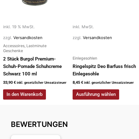
Die
Optionen
können
auf
inkl. 19 % MwSt.
inkl. MwSt.
der
zzgl.
Versandkosten
zzgl.
Versandkosten
Produktseite
Accessoires, Lastminute
gewählt
Geschenke
werden
Einlegesohlen
2 Stück Burgol Premium-
Schuh-Pomade Schuhcreme
Ringelspitz Deo Barfuss frisch
Schwarz 100 ml
Einlegesohle
33,90
€
8,45
€
inkl. gesetzlicher Umsatzsteuer
inkl. gesetzlicher Umsatzsteuer
In den Warenkorb
Ausführung wählen
BEWERTUNGEN