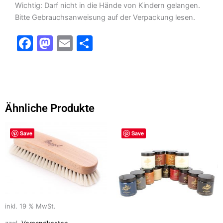
Wichtig: Darf nicht in die Hände von Kindern gelangen.
Bitte Gebrauchsanweisung auf der Verpackung lesen.
F
M
E
T
a
a
m
ei
c
st
ai
le
e
o
l
n
b
d
Ähnliche Produkte
o
o
o
n
Save
Save
k
inkl. 19 % MwSt.