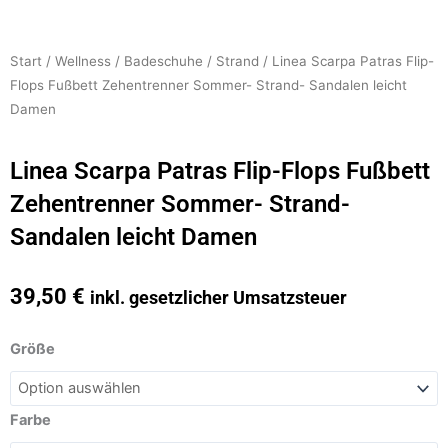
Start
/
Wellness
/
Badeschuhe
/
Strand
/ Linea Scarpa Patras Flip-
Flops Fußbett Zehentrenner Sommer- Strand- Sandalen leicht
Damen
Linea Scarpa Patras Flip-Flops Fußbett
Zehentrenner Sommer- Strand-
Sandalen leicht Damen
39,50
€
inkl. gesetzlicher Umsatzsteuer
Linea
Größe
Scarpa
Patras
Flip-
Farbe
Flops