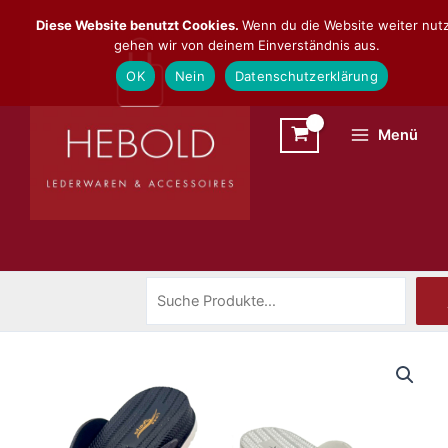
Zum
Suchen
Diese Website benutzt Cookies.
Wenn du die Website weiter nutz
Inhalt
gehen wir von deinem Einverständnis aus.
springen
OK
Nein
Datenschutzerklärung
Menü