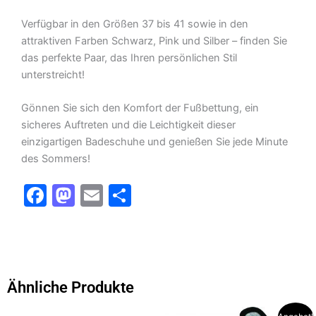
Verfügbar in den Größen 37 bis 41 sowie in den
attraktiven Farben Schwarz, Pink und Silber – finden Sie
das perfekte Paar, das Ihren persönlichen Stil
unterstreicht!
Gönnen Sie sich den Komfort der Fußbettung, ein
sicheres Auftreten und die Leichtigkeit dieser
einzigartigen Badeschuhe und genießen Sie jede Minute
des Sommers!
F
M
E
T
a
a
m
ei
c
st
ai
le
e
o
l
n
b
d
Ähnliche Produkte
o
o
Dieses
Dieses