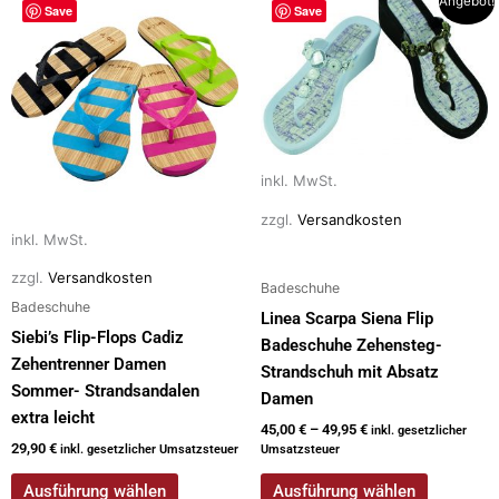
Angebot!
o
n
Save
Save
Produkt
Produkt
k
weist
weist
mehrere
mehrere
Varianten
Varianten
auf.
auf.
Die
Die
inkl. MwSt.
Optionen
Optionen
können
können
zzgl.
Versandkosten
auf
auf
inkl. MwSt.
der
der
zzgl.
Versandkosten
Badeschuhe
Produktseite
Produktseite
Badeschuhe
Linea Scarpa Siena Flip
gewählt
gewählt
Siebi’s Flip-Flops Cadiz
Badeschuhe Zehensteg-
werden
werden
Zehentrenner Damen
Strandschuh mit Absatz
Sommer- Strandsandalen
Damen
extra leicht
45,00
€
–
49,95
€
inkl. gesetzlicher
29,90
€
inkl. gesetzlicher Umsatzsteuer
Umsatzsteuer
Ausführung wählen
Ausführung wählen