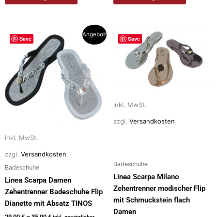
Dieses
Dieses
Angebot!
Save
Save
Produkt
Produkt
weist
weist
mehrere
mehrere
Varianten
Varianten
auf.
auf.
Die
Die
inkl. MwSt.
Optionen
Optionen
zzgl.
Versandkosten
können
können
auf
auf
inkl. MwSt.
der
der
zzgl.
Versandkosten
Produktseite
Produktseite
Badeschuhe
Badeschuhe
gewählt
gewählt
Linea Scarpa Milano
Linea Scarpa Damen
werden
werden
Zehentrenner modischer Flip
Zehentrenner Badeschuhe Flip
mit Schmuckstein flach
Dianette mit Absatz TINOS
Damen
29,00
€
–
35,00
€