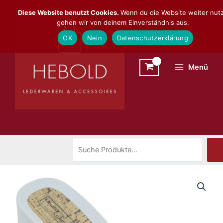
Zum
Suchen
Diese Website benutzt Cookies.
Wenn du die Website weiter nutz
Inhalt
gehen wir von deinem Einverständnis aus.
springen
OK
Nein
Datenschutzerklärung
Menü