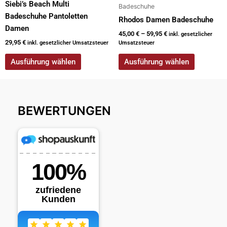
Siebi’s Beach Multi
auf
auf
Badeschuhe
Badeschuhe Pantoletten
der
der
Rhodos Damen Badeschuhe
Damen
Produktseite
Produktseite
45,00
€
–
59,95
€
inkl. gesetzlicher
gewählt
gewählt
29,95
€
inkl. gesetzlicher Umsatzsteuer
Umsatzsteuer
werden
werden
Ausführung wählen
Ausführung wählen
BEWERTUNGEN