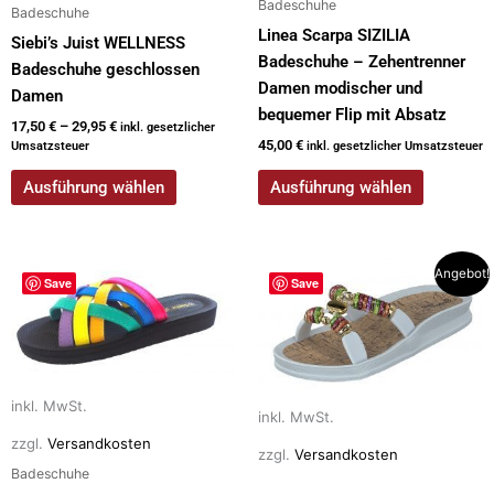
Badeschuhe
Badeschuhe
gewählt
gewählt
Linea Scarpa SIZILIA
Siebi’s Juist WELLNESS
werden
werden
Badeschuhe – Zehentrenner
Badeschuhe geschlossen
Damen modischer und
Damen
bequemer Flip mit Absatz
17,50
€
–
29,95
€
inkl. gesetzlicher
45,00
€
Umsatzsteuer
inkl. gesetzlicher Umsatzsteuer
Ausführung wählen
Ausführung wählen
Dieses
Dieses
Angebot!
Save
Save
Produkt
Produkt
weist
weist
mehrere
mehrere
Varianten
Varianten
auf.
auf.
inkl. MwSt.
inkl. MwSt.
Die
Die
zzgl.
Versandkosten
Optionen
Optionen
zzgl.
Versandkosten
Badeschuhe
können
können