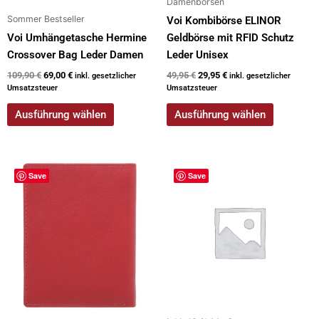
Damenbörsen
gewählt
gewählt
Sommer Bestseller
werden
werden
Voi Kombibörse ELINOR
Voi Umhängetasche Hermine
Geldbörse mit RFID Schutz
Crossover Bag Leder Damen
Leder Unisex
109,90
€
69,00
€
49,95
€
29,95
€
inkl. gesetzlicher
inkl. gesetzlicher
Umsatzsteuer
Umsatzsteuer
Ausführung wählen
Ausführung wählen
Dieses
Save
Save
Produkt
weist
mehrere
Varianten
auf.
Die
Optionen
können