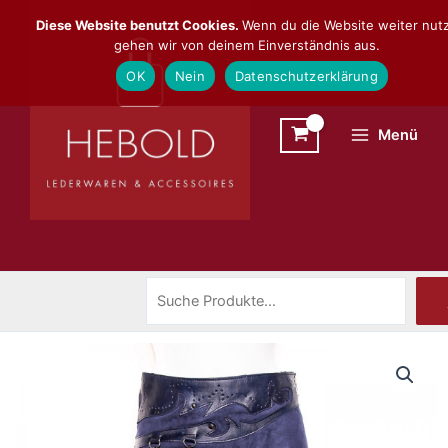
Zum
Suchen
Diese Website benutzt Cookies.
Wenn du die Website weiter nutz
Inhalt
gehen wir von deinem Einverständnis aus.
springen
OK
Nein
Datenschutzerklärung
Menü