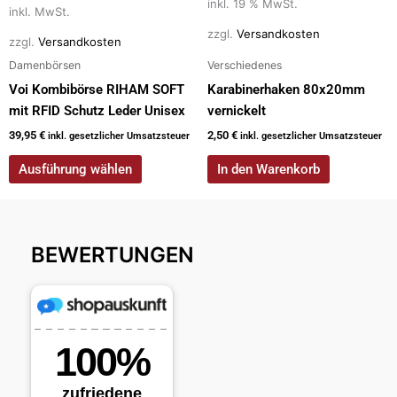
auf
inkl. 19 % MwSt.
inkl. MwSt.
der
zzgl.
Versandkosten
zzgl.
Versandkosten
Produktseite
Damenbörsen
Verschiedenes
gewählt
werden
Voi Kombibörse RIHAM SOFT
Karabinerhaken 80x20mm
mit RFID Schutz Leder Unisex
vernickelt
39,95
€
2,50
€
inkl. gesetzlicher Umsatzsteuer
inkl. gesetzlicher Umsatzsteuer
Ausführung wählen
In den Warenkorb
BEWERTUNGEN