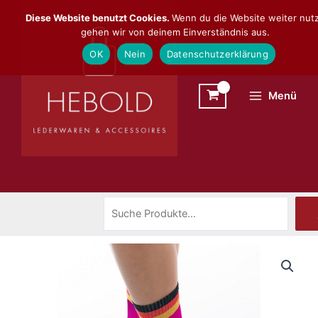
Zum
Suchen
Diese Website benutzt Cookies.
Wenn du die Website weiter nutz
Inhalt
gehen wir von deinem Einverständnis aus.
springen
OK
Nein
Datenschutzerklärung
Menü