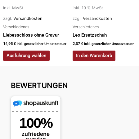
können
auf
inkl. MwSt.
inkl. 19 % MwSt.
der
zzgl.
Versandkosten
zzgl.
Versandkosten
Produktseite
Verschiedenes
Verschiedenes
gewählt
Liebesschloss ohne Gravur
Leo Ersatzschuh
werden
14,95
€
2,37
€
inkl. gesetzlicher Umsatzsteuer
inkl. gesetzlicher Umsatzsteuer
Ausführung wählen
In den Warenkorb
BEWERTUNGEN