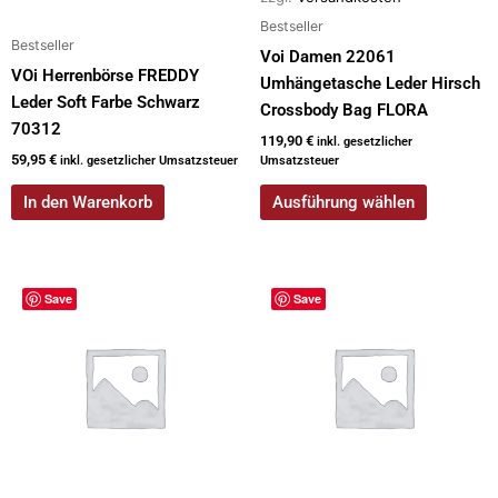
Produktseite
Bestseller
gewählt
Bestseller
werden
Voi Damen 22061
VOi Herrenbörse FREDDY
Umhängetasche Leder Hirsch
Leder Soft Farbe Schwarz
Crossbody Bag FLORA
70312
119,90
€
inkl. gesetzlicher
59,95
€
inkl. gesetzlicher Umsatzsteuer
Umsatzsteuer
In den Warenkorb
Ausführung wählen
Dieses
Save
Save
Produkt
weist
mehrere
Varianten
auf.
Die
Optionen