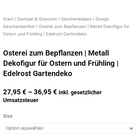
Start
/
Stempel & Gravuren
/
Geschenkideen
/
Design
Geschenkartikel
/ Osterei zum Bepflanzen | Metall Dekofigur für
Ostern und Frühling | Edelrost Gartendeko
Osterei zum Bepflanzen | Metall
Dekofigur für Ostern und Frühling |
Edelrost Gartendeko
27,95
€
–
36,95
€
inkl. gesetzlicher
Umsatzsteuer
Osterei
Size
zum
Bepflanzen
|