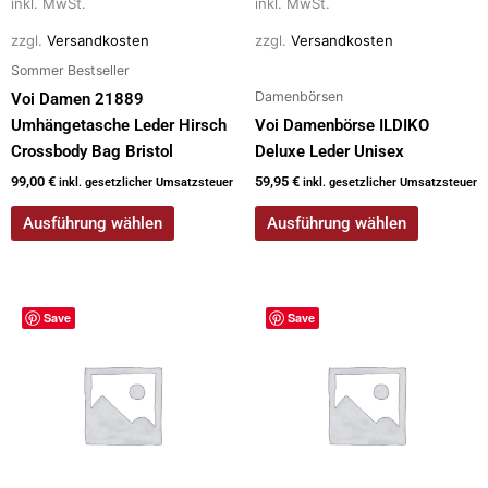
inkl. MwSt.
inkl. MwSt.
der
der
zzgl.
Versandkosten
zzgl.
Versandkosten
Produktseite
Produktseite
Sommer Bestseller
gewählt
gewählt
Damenbörsen
werden
werden
Voi Damen 21889
Umhängetasche Leder Hirsch
Voi Damenbörse ILDIKO
Crossbody Bag Bristol
Deluxe Leder Unisex
99,00
€
59,95
€
inkl. gesetzlicher Umsatzsteuer
inkl. gesetzlicher Umsatzsteuer
Ausführung wählen
Ausführung wählen
Save
Save