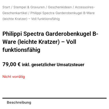
Start
/
Stempel & Gravuren
/
Geschenkideen
/
Accessoires-
Geschenkartikel
/ Philippi Spectra Garderobenkugel B-Ware
(leichte Kratzer) – Voll funktionsfähig
Philippi Spectra Garderobenkugel B-
Ware (leichte Kratzer) – Voll
funktionsfähig
79,00
€
inkl. gesetzlicher Umsatzsteuer
Nicht vorrätig
Beschreibung