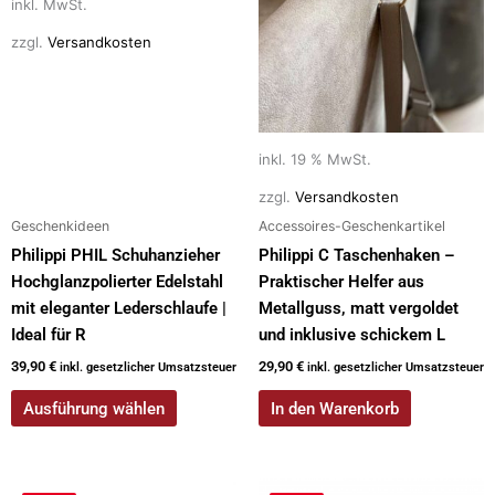
Die
inkl. MwSt.
Optionen
zzgl.
Versandkosten
können
auf
der
Produktseite
inkl. 19 % MwSt.
gewählt
werden
zzgl.
Versandkosten
Geschenkideen
Accessoires-Geschenkartikel
Philippi PHIL Schuhanzieher
Philippi C Taschenhaken –
Hochglanzpolierter Edelstahl
Praktischer Helfer aus
mit eleganter Lederschlaufe |
Metallguss, matt vergoldet
Ideal für R
und inklusive schickem L
39,90
€
29,90
€
inkl. gesetzlicher Umsatzsteuer
inkl. gesetzlicher Umsatzsteuer
Ausführung wählen
In den Warenkorb