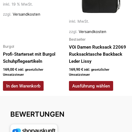
Optionen
inkl. 19 % MwSt.
können
zzgl.
Versandkosten
auf
inkl. MwSt.
der
zzgl.
Versandkosten
Produktseite
Bestseller
gewählt
Burgol
werden
VOi Damen Rucksack 22069
Profi-Starterset mit Burgol
Rucksacktasche Backback
Schuhpflegeartikeln
Leder Lissy
169,00
€
169,90
€
inkl. gesetzlicher
inkl. gesetzlicher
Umsatzsteuer
Umsatzsteuer
In den Warenkorb
Ausführung wählen
BEWERTUNGEN