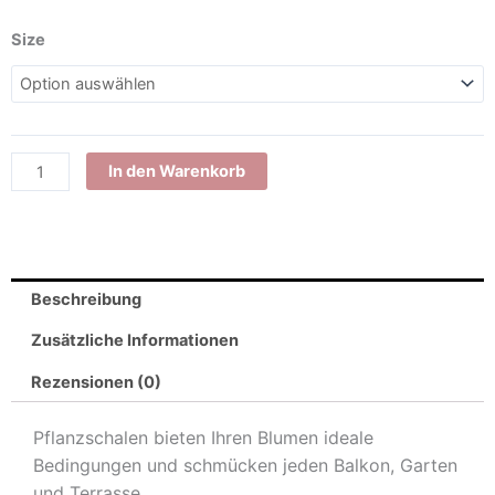
Rost
Size
Deko
Pflanzschale
|
40
x
In den Warenkorb
40
cm
Tiefe
15
Beschreibung
cm|
mit
Zusätzliche Informationen
und
ohne
Rezensionen (0)
Kugeln
|
Pflanzschalen bieten Ihren Blumen ideale
Shabby
Bedingungen und schmücken jeden Balkon, Garten
Chic
und Terrasse.