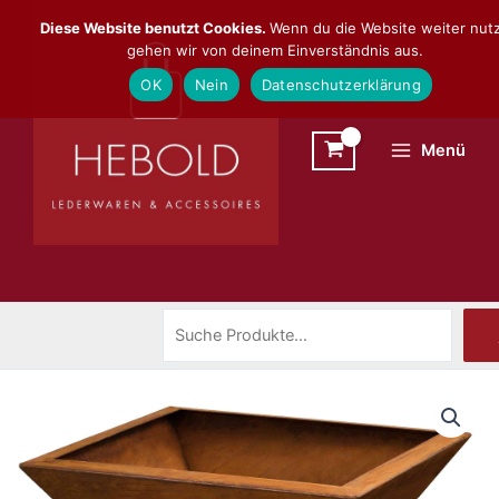
Zum
Suchen
Diese Website benutzt Cookies.
Wenn du die Website weiter nutz
Inhalt
gehen wir von deinem Einverständnis aus.
springen
OK
Nein
Datenschutzerklärung
Menü