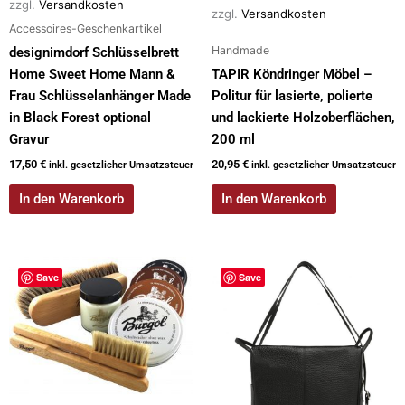
zzgl.
Versandkosten
zzgl.
Versandkosten
Accessoires-Geschenkartikel
Handmade
designimdorf Schlüsselbrett
Home Sweet Home Mann &
TAPIR Köndringer Möbel –
Frau Schlüsselanhänger Made
Politur für lasierte, polierte
in Black Forest optional
und lackierte Holzoberflächen,
Gravur
200 ml
17,50
€
20,95
€
inkl. gesetzlicher Umsatzsteuer
inkl. gesetzlicher Umsatzsteuer
In den Warenkorb
In den Warenkorb
Dieses
Save
Save
Produkt
weist
mehrere
Varianten
auf.
Die