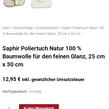
Start
/
Schuhpflege
/
Schuhzubehör
/ Saphir Poliertuch Natur 100
% Baumwolle für den feinen Glanz, 25 cm x 30 cm
Saphir Poliertuch Natur 100 %
Baumwolle für den feinen Glanz, 25 cm
x 30 cm
12,95
€
inkl. gesetzlicher Umsatzsteuer
Saphir
Verfügbarkeit:
Vorrätig
Poliertuch
Natur
In den Warenkorb
100