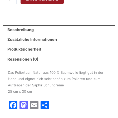
%
Baumwolle
für
den
Beschreibung
feinen
Glanz,
Zusätzliche Informationen
25
Produktsicherheit
cm
x
Rezensionen (0)
30
cm
Das Poliertuch Natur aus 100 % Baumwolle liegt gut in der
Menge
Hand und eignet sich sehr schön zum Polieren und zum
Auftragen der Saphir Schuhcreme
25 cm x 30 cm
F
M
E
T
a
a
m
ei