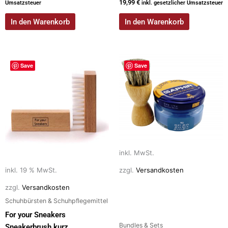
19,99
€
Umsatzsteuer
inkl. gesetzlicher Umsatzsteuer
In den Warenkorb
In den Warenkorb
Dieses
Save
Save
Produkt
weist
mehrere
Varianten
auf.
Die
Optionen
inkl. MwSt.
können
auf
inkl. 19 % MwSt.
zzgl.
Versandkosten
der
zzgl.
Versandkosten
Produktseite
Schuhbürsten & Schuhpflegemittel
gewählt
For your Sneakers
werden
Bundles & Sets
Sneakerbrush kurz