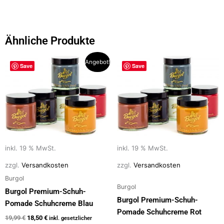
c
st
ai
le
e
o
l
n
b
d
Ähnliche Produkte
o
o
Ursprünglicher
Aktueller
Angebot!
o
n
Save
Save
Preis
Preis
war:
ist:
k
19,99 €
18,50 €.
inkl. 19 % MwSt.
inkl. 19 % MwSt.
zzgl.
Versandkosten
zzgl.
Versandkosten
Burgol
Burgol
Burgol Premium-Schuh-
Burgol Premium-Schuh-
Pomade Schuhcreme Blau
Pomade Schuhcreme Rot
19,99
€
18,50
€
inkl. gesetzlicher