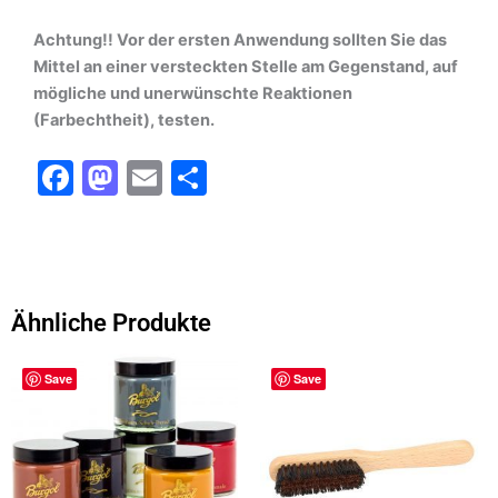
Achtung!! Vor der ersten Anwendung sollten Sie das
Mittel an einer versteckten Stelle am Gegenstand, auf
mögliche und unerwünschte Reaktionen
(Farbechtheit), testen.
F
M
E
T
a
a
m
ei
c
st
ai
le
e
o
l
n
b
d
Ähnliche Produkte
o
o
o
n
Save
Save
k