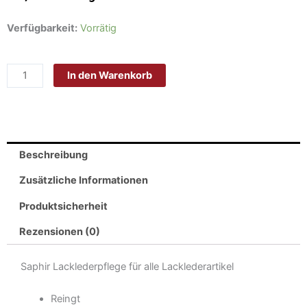
Saphir
Verfügbarkeit:
Vorrätig
Vernis
Rife
In den Warenkorb
Lacklederpflege
Schwarz
Menge
Beschreibung
Zusätzliche Informationen
Produktsicherheit
Rezensionen (0)
Saphir Lacklederpflege für alle Lacklederartikel
Reingt