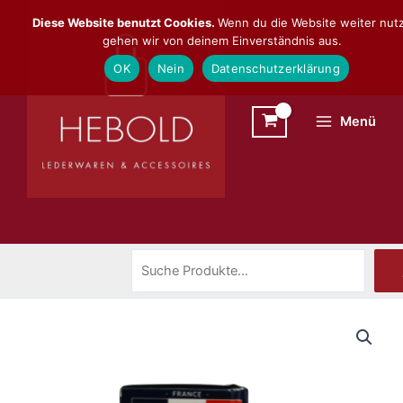
Zum
Suchen
Diese Website benutzt Cookies.
Wenn du die Website weiter nutz
Inhalt
gehen wir von deinem Einverständnis aus.
springen
OK
Nein
Datenschutzerklärung
Menü