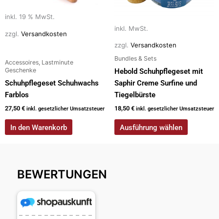
Die
inkl. 19 % MwSt.
Optionen
inkl. MwSt.
können
zzgl.
Versandkosten
auf
zzgl.
Versandkosten
der
Bundles & Sets
Accessoires, Lastminute
Produktseite
Geschenke
Hebold Schuhpflegeset mit
gewählt
Schuhpflegeset Schuhwachs
Saphir Creme Surfine und
werden
Farblos
Tiegelbürste
27,50
€
18,50
€
inkl. gesetzlicher Umsatzsteuer
inkl. gesetzlicher Umsatzsteuer
In den Warenkorb
Ausführung wählen
BEWERTUNGEN