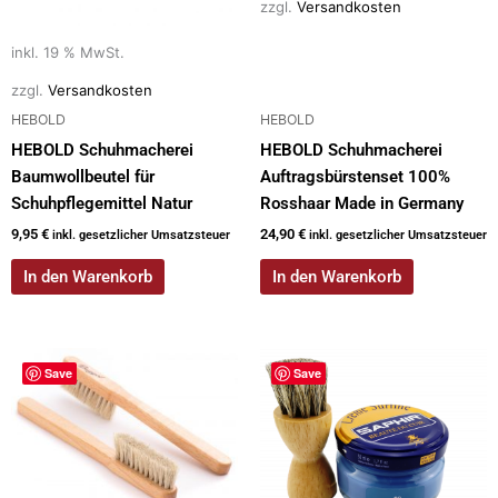
zzgl.
Versandkosten
inkl. 19 % MwSt.
zzgl.
Versandkosten
HEBOLD
HEBOLD
HEBOLD Schuhmacherei
HEBOLD Schuhmacherei
Baumwollbeutel für
Auftragsbürstenset 100%
Schuhpflegemittel Natur
Rosshaar Made in Germany
9,95
€
24,90
€
inkl. gesetzlicher Umsatzsteuer
inkl. gesetzlicher Umsatzsteuer
In den Warenkorb
In den Warenkorb
Dieses
Save
Save
Produkt
weist
mehrere
Varianten
auf.