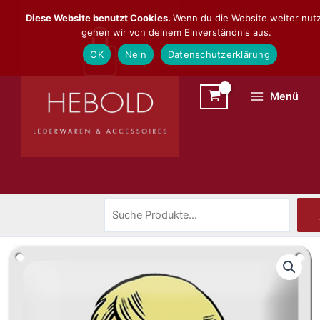
Zum
Suchen
Diese Website benutzt Cookies.
Wenn du die Website weiter nutz
Inhalt
gehen wir von deinem Einverständnis aus.
springen
OK
Nein
Datenschutzerklärung
Menü