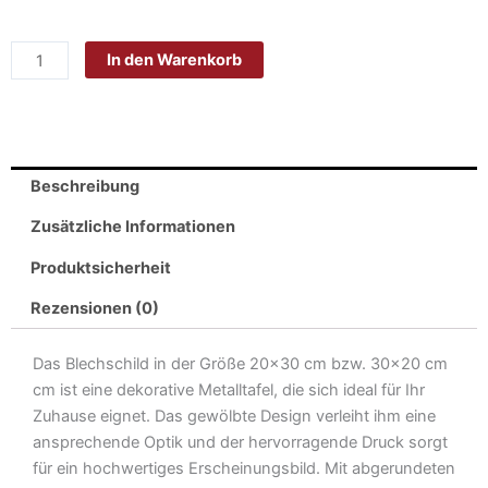
Blech
20x30
In den Warenkorb
cm
-
Made
in
Germany
Beschreibung
-
Mein
Zusätzliche Informationen
freundlichstes
Produktsicherheit
Gesicht
Metall
Rezensionen (0)
Deko
Schild
Das Blechschild in der Größe 20×30 cm bzw. 30×20 cm
Menge
cm ist eine dekorative Metalltafel, die sich ideal für Ihr
Zuhause eignet. Das gewölbte Design verleiht ihm eine
ansprechende Optik und der hervorragende Druck sorgt
für ein hochwertiges Erscheinungsbild. Mit abgerundeten