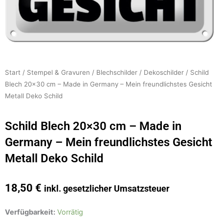
Start
/
Stempel & Gravuren
/
Blechschilder
/
Dekoschilder
/ Schild
Blech 20×30 cm – Made in Germany – Mein freundlichstes Gesicht
Metall Deko Schild
Schild Blech 20×30 cm – Made in
Germany – Mein freundlichstes Gesicht
Metall Deko Schild
18,50
€
inkl. gesetzlicher Umsatzsteuer
Schild
Verfügbarkeit:
Vorrätig