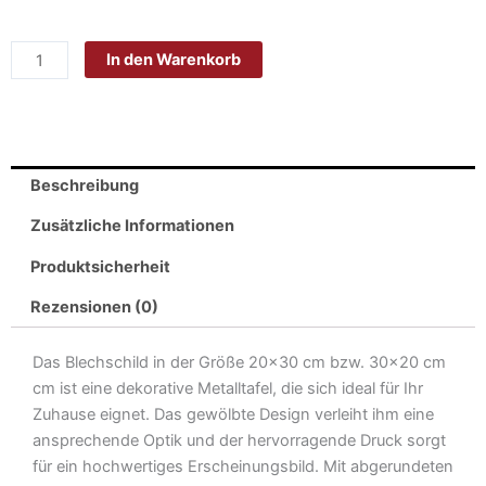
Blech
20x30
In den Warenkorb
cm
-
Made
in
Germany
Beschreibung
-
Stolz
Zusätzliche Informationen
Dorfkind
Produktsicherheit
zu
sein
Rezensionen (0)
Metall
Deko
Das Blechschild in der Größe 20×30 cm bzw. 30×20 cm
Schild
cm ist eine dekorative Metalltafel, die sich ideal für Ihr
Menge
Zuhause eignet. Das gewölbte Design verleiht ihm eine
ansprechende Optik und der hervorragende Druck sorgt
für ein hochwertiges Erscheinungsbild. Mit abgerundeten