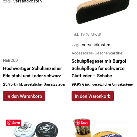
zzgl.
Versandkosten
inkl. 19 % MwSt.
zzgl.
Versandkosten
Accessoires-Geschenkartikel
HEBOLD
Schuhpflegeset mit Burgol
Hochwertiger Schuhanzieher
Schuhpflege für schwarze
Edelstahl und Leder schwarz
Glattleder – Schuhe
25,95
€
99,95
€
inkl. gesetzlicher Umsatzsteuer
inkl. gesetzlicher Umsatzsteuer
In den Warenkorb
In den Warenkorb
Dieses
Save
Save
Produkt
weist