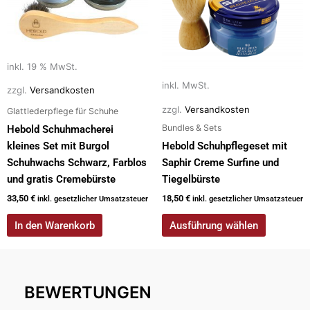
mehrere
Varianten
auf.
Die
inkl. 19 % MwSt.
Optionen
inkl. MwSt.
zzgl.
Versandkosten
können
auf
zzgl.
Versandkosten
Glattlederpflege für Schuhe
der
Bundles & Sets
Hebold Schuhmacherei
Produktseite
kleines Set mit Burgol
Hebold Schuhpflegeset mit
gewählt
Schuhwachs Schwarz, Farblos
Saphir Creme Surfine und
werden
und gratis Cremebürste
Tiegelbürste
33,50
€
18,50
€
inkl. gesetzlicher Umsatzsteuer
inkl. gesetzlicher Umsatzsteuer
In den Warenkorb
Ausführung wählen
BEWERTUNGEN