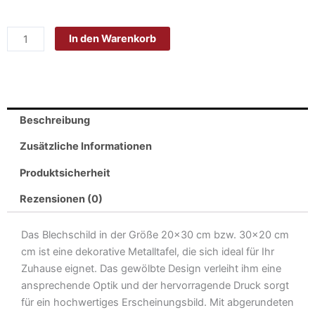
Blech
20x30cm
In den Warenkorb
-
Made
in
Germany
-
Beschreibung
Bier
besser
Zusätzliche Informationen
als
Produktsicherheit
Frauen
Metall
Rezensionen (0)
Deko
Blechschild
Das Blechschild in der Größe 20×30 cm bzw. 30×20 cm
Menge
cm ist eine dekorative Metalltafel, die sich ideal für Ihr
Zuhause eignet. Das gewölbte Design verleiht ihm eine
ansprechende Optik und der hervorragende Druck sorgt
für ein hochwertiges Erscheinungsbild. Mit abgerundeten