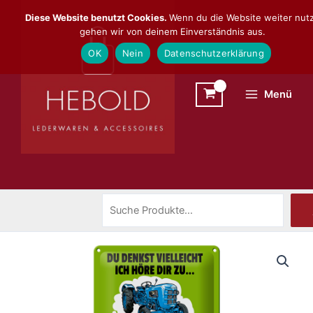
Zum
Suchen
Diese Website benutzt Cookies.
Wenn du die Website weiter nutz
Inhalt
gehen wir von deinem Einverständnis aus.
springen
OK
Nein
Datenschutzerklärung
Menü