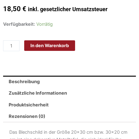
18,50
€
inkl. gesetzlicher Umsatzsteuer
Schild
Verfügbarkeit:
Vorrätig
Blech
20x30cm
In den Warenkorb
-
Made
in
Germany
-
Beschreibung
Du
denkst
Zusätzliche Informationen
ich
Produktsicherheit
höre
zu
Rezensionen (0)
Traktor
Metall
Das Blechschild in der Größe 20×30 cm bzw. 30×20 cm
Deko