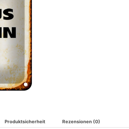
Hund
dieses
Haus
bewacht
ein
Setter
Metall
Deko
Blechschild
Menge
Produktsicherheit
Rezensionen (0)