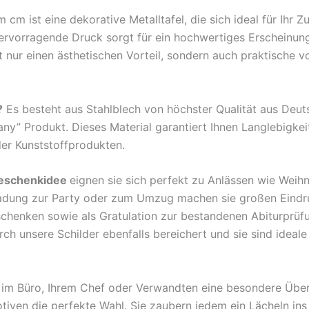
m ist eine dekorative Metalltafel, die sich ideal für Ihr 
hervorragende Druck sorgt für ein hochwertiges Erscheinun
nur einen ästhetischen Vorteil, sondern auch praktische v
?
Es besteht aus Stahlblech von höchster Qualität aus Deu
any” Produkt. Dieses Material garantiert Ihnen Langlebigkei
der Kunststoffprodukten.
eschenkidee
eignen sie sich perfekt zu Anlässen wie Weih
ladung zur Party oder zum Umzug machen sie großen Eindr
rschenken sowie als Gratulation zur bestandenen Abiturprü
 unsere Schilder ebenfalls bereichert und sie sind ideale B
en im Büro, Ihrem Chef oder Verwandten eine besondere Übe
tiven die perfekte Wahl. Sie zaubern jedem ein Lächeln ins