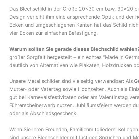
Das Blechschild in der Größe 20×30 cm bzw. 30×20 cm c
Design verleiht ihm eine ansprechende Optik und der 
Ecken und umgeschlagenen Kanten hat das Schild nicht 
vier Ecken zur einfachen Befestigung.
Warum sollten Sie gerade dieses Blechschild wählen
großer Sorgfalt hergestellt – ein echtes “Made in Germ
deutlich von Alternativen wie Plakaten, Holzdrucken o
Unsere Metallschilder sind vielseitig verwendbar: Als
G
Mutter- oder Vatertag sowie Hochzeiten. Auch als Ein
gut bei Karnevalsfestivitäten oder am Valentinstag ve
Führerscheinerwerb nutzen. Jubiläumsfeiern werden durch
oder als Abschiedsgeschenk.
Wenn Sie Ihren Freunden, Familienmitgliedern, Kolleg
sind unsere Blechschilder mit lustigen Sprüchen und Mo