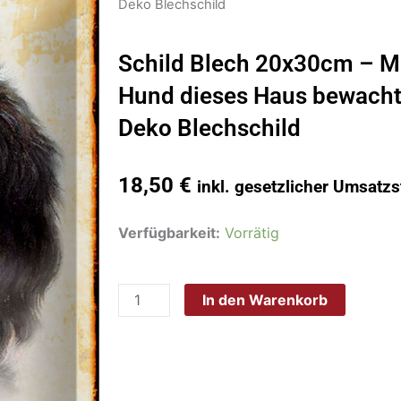
Deko Blechschild
Schild Blech 20x30cm – M
Hund dieses Haus bewacht 
Deko Blechschild
18,50
€
inkl. gesetzlicher Umsatzs
Schild
Verfügbarkeit:
Vorrätig
Blech
20x30cm
In den Warenkorb
-
Made
in
Germany
-