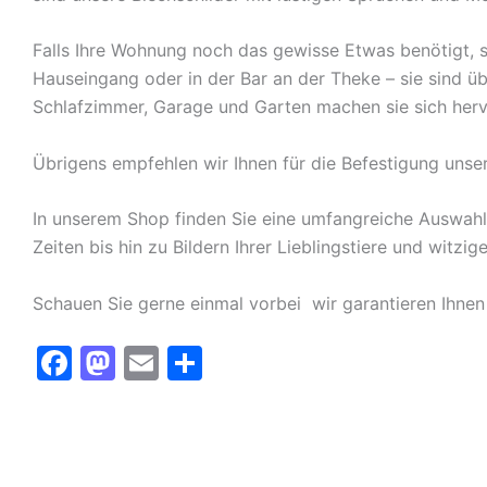
Falls Ihre Wohnung noch das gewisse Etwas benötigt, s
Hauseingang oder in der Bar an der Theke – sie sind ü
Schlafzimmer, Garage und Garten machen sie sich herv
Übrigens empfehlen wir Ihnen für die Befestigung unse
In unserem Shop finden Sie eine umfangreiche Auswah
Zeiten bis hin zu Bildern Ihrer Lieblingstiere und witz
Schauen Sie gerne einmal vorbei  wir garantieren Ihnen
F
M
E
T
a
a
m
ei
c
st
ai
le
e
o
l
n