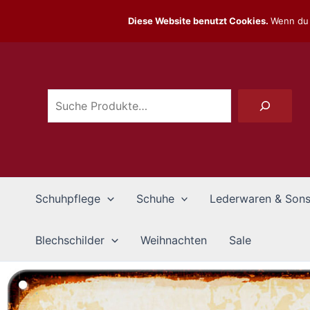
Zum
Diese Website benutzt Cookies.
Wenn du 
Inhalt
Suchen
springen
Schuhpflege
Schuhe
Lederwaren & Sons
Blechschilder
Weihnachten
Sale