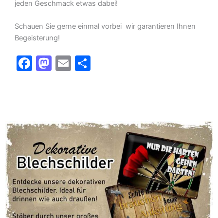
jeden Geschmack etwas dabei!
Schauen Sie gerne einmal vorbei  wir garantieren Ihnen
Begeisterung!
F
M
E
T
a
a
m
ei
c
st
ai
le
e
o
l
n
b
d
o
o
o
n
k