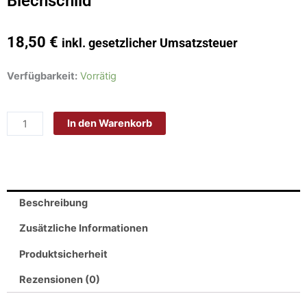
Blechschild
18,50
€
inkl. gesetzlicher Umsatzsteuer
Schild
Verfügbarkeit:
Vorrätig
Blech
20x30cm
In den Warenkorb
-
Made
in
Germany
-
Beschreibung
Kaffee
Sorten
Zusätzliche Informationen
Espresso
Produktsicherheit
Mocha
Americano
Rezensionen (0)
Metall
Deko