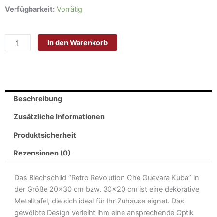
Schild
Verfügbarkeit:
Vorrätig
Blech
20x30cm
In den Warenkorb
-
Made
in
Germany
-
Beschreibung
Retro
Revolution
Zusätzliche Informationen
Che
Produktsicherheit
Guevara
Kuba
Rezensionen (0)
Cuba
Metall
Das Blechschild “Retro Revolution Che Guevara Kuba” in
Deko
der Größe 20×30 cm bzw. 30×20 cm ist eine dekorative
Blechschild
Metalltafel, die sich ideal für Ihr Zuhause eignet. Das
Menge
gewölbte Design verleiht ihm eine ansprechende Optik