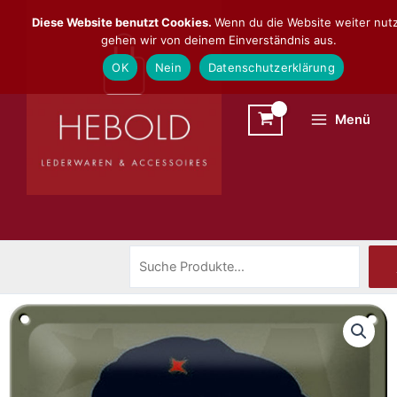
Zum
Suchen
Diese Website benutzt Cookies.
Wenn du die Website weiter nutz
Inhalt
gehen wir von deinem Einverständnis aus.
springen
OK
Nein
Datenschutzerklärung
Menü