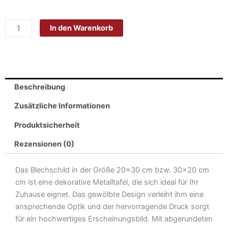
Blech
20x30cm
In den Warenkorb
-
Made
in
Germany
-
Beschreibung
Spruch
balinesische
Zusätzliche Informationen
Katze
Produktsicherheit
Metall
Deko
Rezensionen (0)
Schild
Menge
Das Blechschild in der Größe 20×30 cm bzw. 30×20 cm
cm ist eine dekorative Metalltafel, die sich ideal für Ihr
Zuhause eignet. Das gewölbte Design verleiht ihm eine
ansprechende Optik und der hervorragende Druck sorgt
für ein hochwertiges Erscheinungsbild. Mit abgerundeten