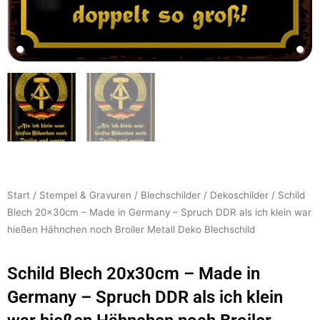
Start
/
Stempel & Gravuren
/
Blechschilder
/
Dekoschilder
/ Schild
Blech 20x30cm – Made in Germany – Spruch DDR als ich klein war
hießen Hähnchen noch Broiler Metall Deko Blechschild
Schild Blech 20x30cm – Made in
Germany – Spruch DDR als ich klein