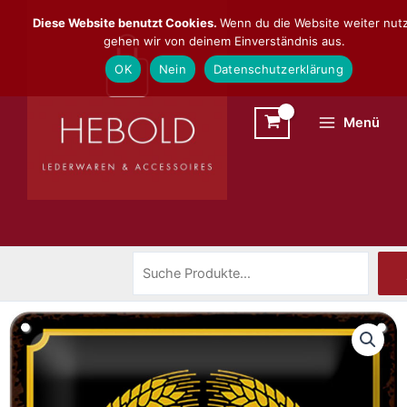
Zum
Suchen
Diese Website benutzt Cookies.
Wenn du die Website weiter nutz
Inhalt
gehen wir von deinem Einverständnis aus.
springen
OK
Nein
Datenschutzerklärung
Menü