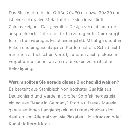
war
hießen
Das Blechschild in der Größe 20×30 cm bzw. 30×20 cm
Hähnchen
ist eine dekorative Metalltafel, die sich ideal für Ihr
noch
Zuhause eignet. Das gewölbte Design verleiht ihm eine
Broiler
ansprechende Optik und der hervorragende Druck sorgt
Metall
für ein hochwertiges Erscheinungsbild. Mit abgerundeten
Deko
Ecken und umgeschlagenen Kanten hat das Schild nicht
Blechschild
nur einen ästhetischen Vorteil, sondern auch praktische
Menge
vorgebohrte Löcher an allen vier Ecken zur einfachen
Befestigung.
Warum sollten Sie gerade dieses Blechschild wählen?
Es besteht aus Stahlblech von höchster Qualität aus
Deutschland und wurde mit großer Sorgfalt hergestellt –
ein echtes “Made in Germany” Produkt. Dieses Material
garantiert Ihnen Langlebigkeit und unterscheidet sich
deutlich von Alternativen wie Plakaten, Holzdrucken oder
Kunststoffprodukten.