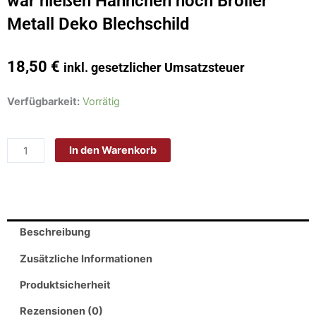
war hießen Hähnchen noch Broiler
Metall Deko Blechschild
18,50
€
inkl. gesetzlicher Umsatzsteuer
Schild
Verfügbarkeit:
Vorrätig
Blech
20x30cm
In den Warenkorb
-
Made
in
Germany
-
Beschreibung
Spruch
DDR
Zusätzliche Informationen
als
Produktsicherheit
ich
klein
Rezensionen (0)