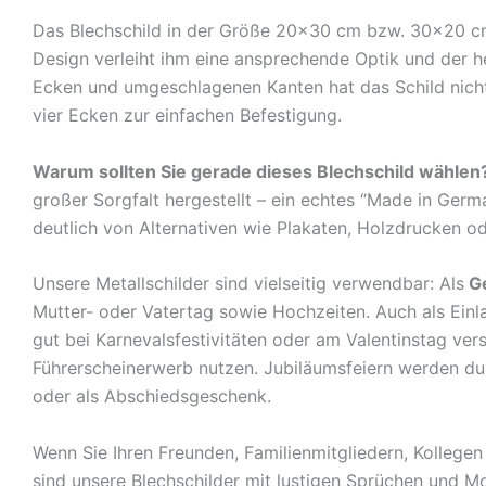
Das Blechschild in der Größe 20×30 cm bzw. 30×20 cm c
Design verleiht ihm eine ansprechende Optik und der 
Ecken und umgeschlagenen Kanten hat das Schild nicht 
vier Ecken zur einfachen Befestigung.
Warum sollten Sie gerade dieses Blechschild wählen
großer Sorgfalt hergestellt – ein echtes “Made in Germ
deutlich von Alternativen wie Plakaten, Holzdrucken o
Unsere Metallschilder sind vielseitig verwendbar: Als
G
Mutter- oder Vatertag sowie Hochzeiten. Auch als Ein
gut bei Karnevalsfestivitäten oder am Valentinstag ve
Führerscheinerwerb nutzen. Jubiläumsfeiern werden durch
oder als Abschiedsgeschenk.
Wenn Sie Ihren Freunden, Familienmitgliedern, Kolleg
sind unsere Blechschilder mit lustigen Sprüchen und Mo