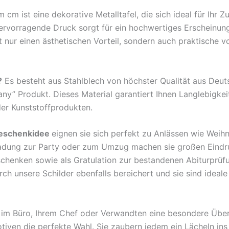
m ist eine dekorative Metalltafel, die sich ideal für Ihr 
hervorragende Druck sorgt für ein hochwertiges Erscheinun
nur einen ästhetischen Vorteil, sondern auch praktische v
?
Es besteht aus Stahlblech von höchster Qualität aus Deu
any” Produkt. Dieses Material garantiert Ihnen Langlebigkei
der Kunststoffprodukten.
eschenkidee
eignen sie sich perfekt zu Anlässen wie Weih
ladung zur Party oder zum Umzug machen sie großen Eindr
rschenken sowie als Gratulation zur bestandenen Abiturprü
 unsere Schilder ebenfalls bereichert und sie sind ideale B
en im Büro, Ihrem Chef oder Verwandten eine besondere Übe
tiven die perfekte Wahl. Sie zaubern jedem ein Lächeln ins