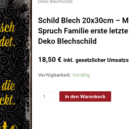
Deko Blechschild
Schild Blech 20x30cm – M
Spruch Familie erste letzte
Deko Blechschild
18,50
€
inkl. gesetzlicher Umsatzs
Schild
Verfügbarkeit:
Vorrätig
Blech
20x30cm
In den Warenkorb
-
Made
in
Germany
-