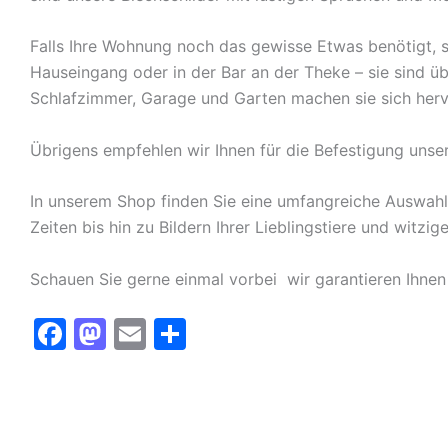
Falls Ihre Wohnung noch das gewisse Etwas benötigt, s
Hauseingang oder in der Bar an der Theke – sie sind ü
Schlafzimmer, Garage und Garten machen sie sich herv
Übrigens empfehlen wir Ihnen für die Befestigung unse
In unserem Shop finden Sie eine umfangreiche Auswah
Zeiten bis hin zu Bildern Ihrer Lieblingstiere und witz
Schauen Sie gerne einmal vorbei  wir garantieren Ihnen
F
M
E
T
a
a
m
ei
c
st
ai
le
e
o
l
n