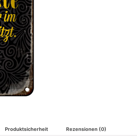
Spruch
Familie
erste
letzte
kostbarste
Metall
Deko
Blechschild
Menge
Produktsicherheit
Rezensionen (0)