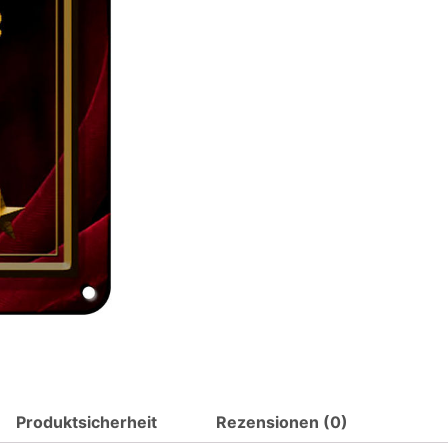
Spruch
hier
wohnt
Katze
der
Welt
Metall
Deko
Blechschild
Menge
Produktsicherheit
Rezensionen (0)