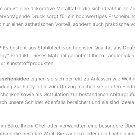
m ist eine dekorative Metalltafel, die sich ideal für Ihr 
hervorragende Druck sorgt für ein hochwertiges Erscheinun
nur einen ästhetischen Vorteil, sondern auch praktische v
?
Es besteht aus Stahlblech von höchster Qualität aus Deu
any” Produkt. Dieses Material garantiert Ihnen Langlebigkei
der Kunststoffprodukten.
eschenkidee
eignen sie sich perfekt zu Anlässen wie Weih
ladung zur Party oder zum Umzug machen sie großen Eindr
rschenken sowie als Gratulation zur bestandenen Abiturprü
 unsere Schilder ebenfalls bereichert und sie sind ideale B
en im Büro, Ihrem Chef oder Verwandten eine besondere Übe
tiven die perfekte Wahl. Sie zaubern jedem ein Lächeln ins