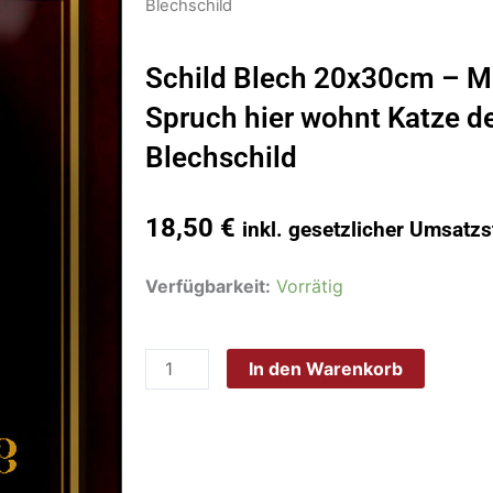
Blechschild
Schild Blech 20x30cm – M
Spruch hier wohnt Katze d
Blechschild
18,50
€
inkl. gesetzlicher Umsatzs
Schild
Verfügbarkeit:
Vorrätig
Blech
20x30cm
In den Warenkorb
-
Made
in
Germany
-