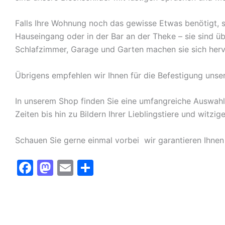
Falls Ihre Wohnung noch das gewisse Etwas benötigt, s
Hauseingang oder in der Bar an der Theke – sie sind ü
Schlafzimmer, Garage und Garten machen sie sich herv
Übrigens empfehlen wir Ihnen für die Befestigung unse
In unserem Shop finden Sie eine umfangreiche Auswah
Zeiten bis hin zu Bildern Ihrer Lieblingstiere und witz
Schauen Sie gerne einmal vorbei  wir garantieren Ihnen
F
M
E
T
a
a
m
ei
c
st
ai
le
e
o
l
n