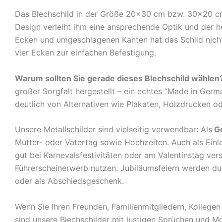
Das Blechschild in der Größe 20×30 cm bzw. 30×20 cm c
Design verleiht ihm eine ansprechende Optik und der 
Ecken und umgeschlagenen Kanten hat das Schild nicht 
vier Ecken zur einfachen Befestigung.
Warum sollten Sie gerade dieses Blechschild wählen
großer Sorgfalt hergestellt – ein echtes “Made in Germ
deutlich von Alternativen wie Plakaten, Holzdrucken o
Unsere Metallschilder sind vielseitig verwendbar: Als
G
Mutter- oder Vatertag sowie Hochzeiten. Auch als Ein
gut bei Karnevalsfestivitäten oder am Valentinstag ve
Führerscheinerwerb nutzen. Jubiläumsfeiern werden durch
oder als Abschiedsgeschenk.
Wenn Sie Ihren Freunden, Familienmitgliedern, Kolleg
sind unsere Blechschilder mit lustigen Sprüchen und Mo