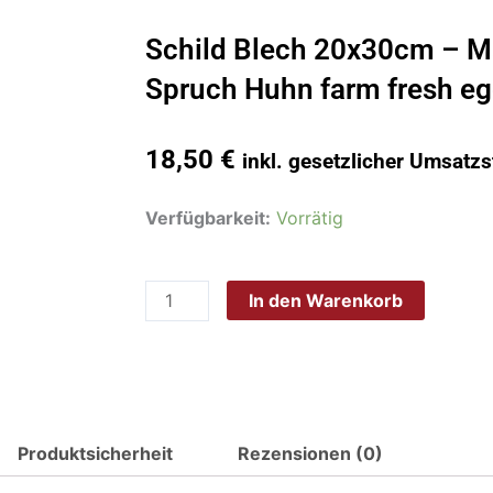
Schild Blech 20x30cm – M
Spruch Huhn farm fresh e
18,50
€
inkl. gesetzlicher Umsatzs
Schild
Verfügbarkeit:
Vorrätig
Blech
20x30cm
In den Warenkorb
-
Made
in
Germany
-
Spruch
Produktsicherheit
Rezensionen (0)
Huhn