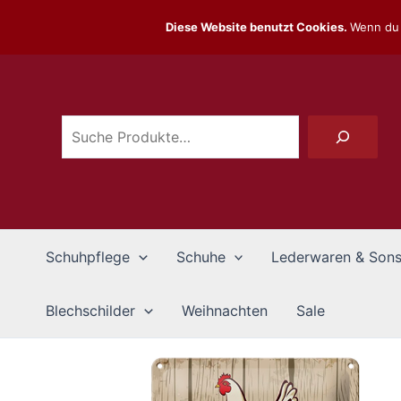
Zum
Diese Website benutzt Cookies.
Wenn du 
Inhalt
Suchen
springen
Schuhpflege
Schuhe
Lederwaren & Sons
Blechschilder
Weihnachten
Sale