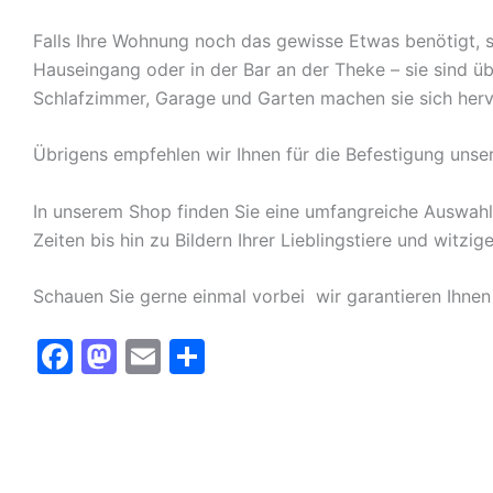
Falls Ihre Wohnung noch das gewisse Etwas benötigt, s
Hauseingang oder in der Bar an der Theke – sie sind ü
Schlafzimmer, Garage und Garten machen sie sich herv
Übrigens empfehlen wir Ihnen für die Befestigung unse
In unserem Shop finden Sie eine umfangreiche Auswah
Zeiten bis hin zu Bildern Ihrer Lieblingstiere und witz
Schauen Sie gerne einmal vorbei  wir garantieren Ihnen
F
M
E
T
a
a
m
ei
c
st
ai
le
e
o
l
n