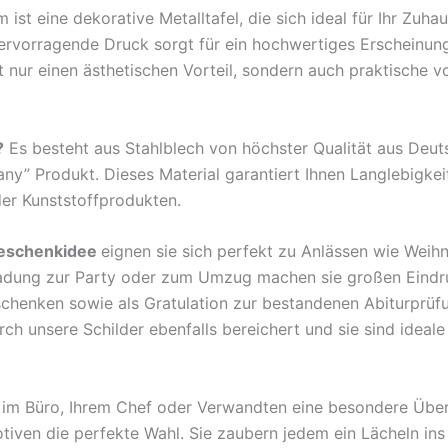
farm
t eine dekorative Metalltafel, die sich ideal für Ihr Zuha
fresh
hervorragende Druck sorgt für ein hochwertiges Erscheinun
eggs
nur einen ästhetischen Vorteil, sondern auch praktische v
premium
Menge
?
Es besteht aus Stahlblech von höchster Qualität aus Deu
any” Produkt. Dieses Material garantiert Ihnen Langlebigkei
der Kunststoffprodukten.
eschenkidee
eignen sie sich perfekt zu Anlässen wie Weih
ladung zur Party oder zum Umzug machen sie großen Eindr
rschenken sowie als Gratulation zur bestandenen Abiturprü
 unsere Schilder ebenfalls bereichert und sie sind ideale B
en im Büro, Ihrem Chef oder Verwandten eine besondere Übe
tiven die perfekte Wahl. Sie zaubern jedem ein Lächeln ins