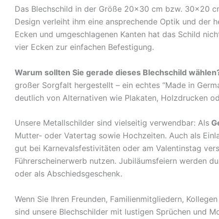
Das Blechschild in der Größe 20×30 cm bzw. 30×20 cm is
Design verleiht ihm eine ansprechende Optik und der 
Ecken und umgeschlagenen Kanten hat das Schild nicht 
vier Ecken zur einfachen Befestigung.
Warum sollten Sie gerade dieses Blechschild wählen
großer Sorgfalt hergestellt – ein echtes “Made in Germ
deutlich von Alternativen wie Plakaten, Holzdrucken o
Unsere Metallschilder sind vielseitig verwendbar: Als
G
Mutter- oder Vatertag sowie Hochzeiten. Auch als Ein
gut bei Karnevalsfestivitäten oder am Valentinstag ve
Führerscheinerwerb nutzen. Jubiläumsfeiern werden durch
oder als Abschiedsgeschenk.
Wenn Sie Ihren Freunden, Familienmitgliedern, Kolleg
sind unsere Blechschilder mit lustigen Sprüchen und Mo