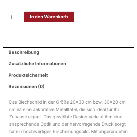
Blech
20x30cm
In den Warenkorb
-
Made
in
Germany
-
Beschreibung
Spruch
kann
Zusätzliche Informationen
so
Produktsicherheit
nicht
muss
Rezensionen (0)
nackt
sehn
Das Blechschild in der Größe 20×30 cm bzw. 30×20 cm
Metall
cm ist eine dekorative Metalltafel, die sich ideal für Ihr
Deko
Zuhause eignet. Das gewölbte Design verleiht ihm eine
Blechschild
ansprechende Optik und der hervorragende Druck sorgt
Menge
für ein hochwertiges Erscheinungsbild. Mit abgerundeten