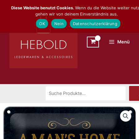
Zum
Suchen
Diese Website benutzt Cookies.
Wenn du die Website weiter nutz
Inhalt
gehen wir von deinem Einverständnis aus.
springen
OK
Nein
Datenschutzerklärung
Menü