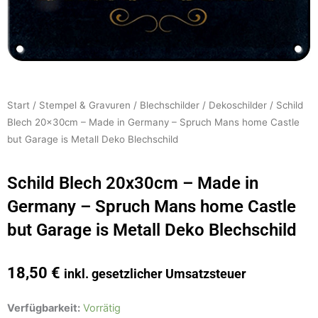
Start
/
Stempel & Gravuren
/
Blechschilder
/
Dekoschilder
/ Schild
Blech 20x30cm – Made in Germany – Spruch Mans home Castle
but Garage is Metall Deko Blechschild
Schild Blech 20x30cm – Made in
Germany – Spruch Mans home Castle
but Garage is Metall Deko Blechschild
18,50
€
inkl. gesetzlicher Umsatzsteuer
Schild
Verfügbarkeit:
Vorrätig