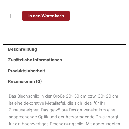
Blech
20x30cm
In den Warenkorb
-
Made
in
Germany
-
Beschreibung
Spruch
Mans
Zusätzliche Informationen
home
Produktsicherheit
Castle
but
Rezensionen (0)
Garage
is
Das Blechschild in der Größe 20×30 cm bzw. 30×20 cm
Metall
ist eine dekorative Metalltafel, die sich ideal für Ihr
Deko
Zuhause eignet. Das gewölbte Design verleiht ihm eine
Blechschild
ansprechende Optik und der hervorragende Druck sorgt
Menge
für ein hochwertiges Erscheinungsbild. Mit abgerundeten