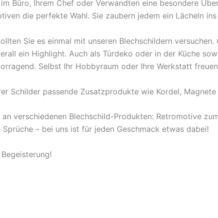
en im Büro, Ihrem Chef oder Verwandten eine besondere Übe
tiven die perfekte Wahl. Sie zaubern jedem ein Lächeln ins
ollten Sie es einmal mit unseren Blechschildern versuchen
berall ein Highlight. Auch als Türdeko oder in der Küche s
orragend. Selbst Ihr Hobbyraum oder Ihre Werkstatt freuen
rer Schilder passende Zusatzprodukte wie Kordel, Magnete 
l an verschiedenen Blechschild-Produkten: Retromotive z
ige Sprüche – bei uns ist für jeden Geschmack etwas dabei!
 Begeisterung!