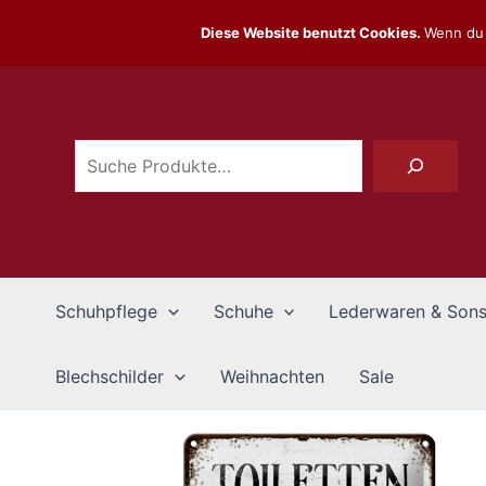
Zum
Diese Website benutzt Cookies.
Wenn du 
Inhalt
Suchen
springen
Schuhpflege
Schuhe
Lederwaren & Sons
Blechschilder
Weihnachten
Sale