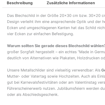
Beschreibung
Zusätzliche Informationen
Das Blechschild in der Größe 20×30 cm bzw. 30×20 cm is
Design verleiht ihm eine ansprechende Optik und der 
Ecken und umgeschlagenen Kanten hat das Schild nicht 
vier Ecken zur einfachen Befestigung.
Warum sollten Sie gerade dieses Blechschild wählen
großer Sorgfalt hergestellt – ein echtes “Made in Germ
deutlich von Alternativen wie Plakaten, Holzdrucken o
Unsere Metallschilder sind vielseitig verwendbar: Als
G
Mutter- oder Vatertag sowie Hochzeiten. Auch als Ein
gut bei Karnevalsfestivitäten oder am Valentinstag ve
Führerscheinerwerb nutzen. Jubiläumsfeiern werden durch
oder als Abschiedsgeschenk.