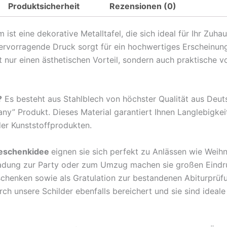
Produktsicherheit
Rezensionen (0)
Spruch
Toiletten
t eine dekorative Metalltafel, die sich ideal für Ihr Zuha
Regel
hervorragende Druck sorgt für ein hochwertiges Erscheinun
bitte
nur einen ästhetischen Vorteil, sondern auch praktische v
hinsetzen
Metall
Deko
?
Es besteht aus Stahlblech von höchster Qualität aus Deu
Blechschild
any” Produkt. Dieses Material garantiert Ihnen Langlebigkei
Menge
der Kunststoffprodukten.
eschenkidee
eignen sie sich perfekt zu Anlässen wie Weih
ladung zur Party oder zum Umzug machen sie großen Eindr
rschenken sowie als Gratulation zur bestandenen Abiturprü
 unsere Schilder ebenfalls bereichert und sie sind ideale B