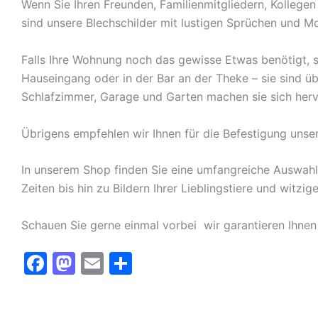
Wenn Sie Ihren Freunden, Familienmitgliedern, Kolleg
sind unsere Blechschilder mit lustigen Sprüchen und Mo
Falls Ihre Wohnung noch das gewisse Etwas benötigt, s
Hauseingang oder in der Bar an der Theke – sie sind ü
Schlafzimmer, Garage und Garten machen sie sich herv
Übrigens empfehlen wir Ihnen für die Befestigung unse
In unserem Shop finden Sie eine umfangreiche Auswah
Zeiten bis hin zu Bildern Ihrer Lieblingstiere und witz
Schauen Sie gerne einmal vorbei  wir garantieren Ihnen
F
M
E
T
a
a
m
ei
c
st
ai
le