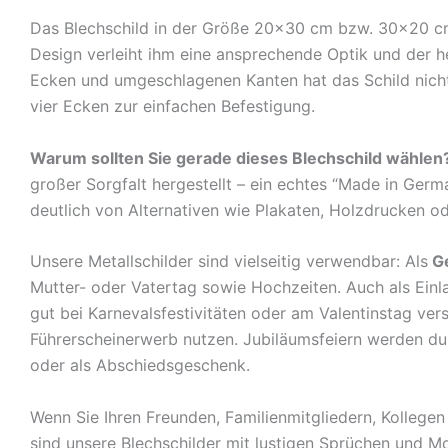
Das Blechschild in der Größe 20×30 cm bzw. 30×20 cm c
Design verleiht ihm eine ansprechende Optik und der 
Ecken und umgeschlagenen Kanten hat das Schild nicht 
vier Ecken zur einfachen Befestigung.
Warum sollten Sie gerade dieses Blechschild wählen
großer Sorgfalt hergestellt – ein echtes “Made in Germ
deutlich von Alternativen wie Plakaten, Holzdrucken o
Unsere Metallschilder sind vielseitig verwendbar: Als
G
Mutter- oder Vatertag sowie Hochzeiten. Auch als Ein
gut bei Karnevalsfestivitäten oder am Valentinstag ve
Führerscheinerwerb nutzen. Jubiläumsfeiern werden durch
oder als Abschiedsgeschenk.
Wenn Sie Ihren Freunden, Familienmitgliedern, Kolleg
sind unsere Blechschilder mit lustigen Sprüchen und Mo