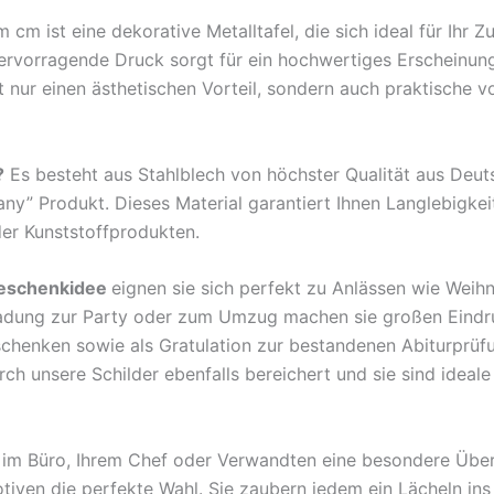
m ist eine dekorative Metalltafel, die sich ideal für Ihr 
hervorragende Druck sorgt für ein hochwertiges Erscheinun
nur einen ästhetischen Vorteil, sondern auch praktische v
?
Es besteht aus Stahlblech von höchster Qualität aus Deu
any” Produkt. Dieses Material garantiert Ihnen Langlebigkei
der Kunststoffprodukten.
eschenkidee
eignen sie sich perfekt zu Anlässen wie Weih
ladung zur Party oder zum Umzug machen sie großen Eindr
rschenken sowie als Gratulation zur bestandenen Abiturprü
 unsere Schilder ebenfalls bereichert und sie sind ideale B
en im Büro, Ihrem Chef oder Verwandten eine besondere Übe
tiven die perfekte Wahl. Sie zaubern jedem ein Lächeln ins