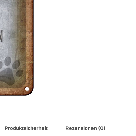
Katze
Metall
Deko
Schild
Menge
Produktsicherheit
Rezensionen (0)