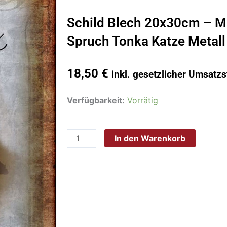
Schild Blech 20x30cm – M
Spruch Tonka Katze Metall
18,50
€
inkl. gesetzlicher Umsatzs
Schild
Verfügbarkeit:
Vorrätig
Blech
20x30cm
In den Warenkorb
-
Made
in
Germany
-
Spruch
Tonka