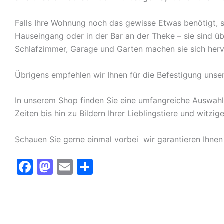
Falls Ihre Wohnung noch das gewisse Etwas benötigt, s
Hauseingang oder in der Bar an der Theke – sie sind ü
Schlafzimmer, Garage und Garten machen sie sich herv
Übrigens empfehlen wir Ihnen für die Befestigung unse
In unserem Shop finden Sie eine umfangreiche Auswah
Zeiten bis hin zu Bildern Ihrer Lieblingstiere und witz
Schauen Sie gerne einmal vorbei  wir garantieren Ihnen
F
M
E
T
a
a
m
ei
c
st
ai
le
e
o
l
n