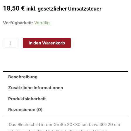
18,50
€
inkl. gesetzlicher Umsatzsteuer
Schild
Verfügbarkeit:
Vorrätig
Blech
20x30cm
In den Warenkorb
-
Made
in
Germany
-
Beschreibung
Spruch
warning
Zusätzliche Informationen
my
Produktsicherheit
alarm
tells
Rezensionen (0)
my
car
Das Blechschild in der Größe 20×30 cm bzw. 30×20 cm
Metall