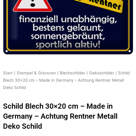
Start
/
Stempel & Gravuren
/
Blechschilder
/
Dekoschilder
/ Schild
Blech 30×20 cm – Made in Germany – Achtung Rentner Metall
Deko Schild
Schild Blech 30×20 cm – Made in
Germany – Achtung Rentner Metall
Deko Schild