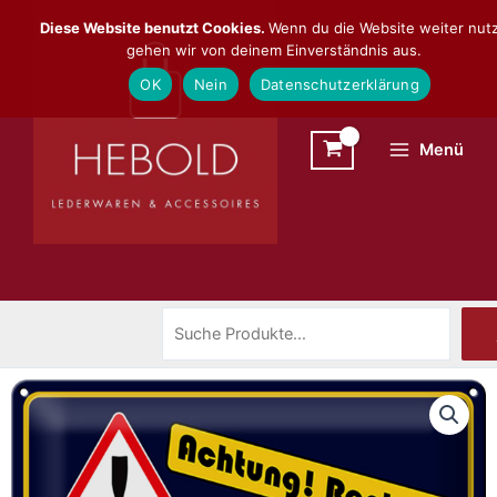
Zum
Suchen
Diese Website benutzt Cookies.
Wenn du die Website weiter nutz
Inhalt
gehen wir von deinem Einverständnis aus.
springen
OK
Nein
Datenschutzerklärung
Menü