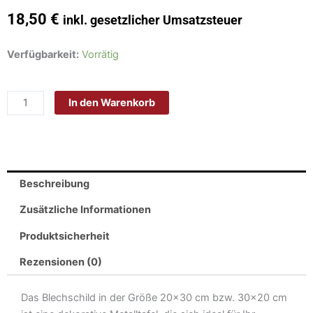
18,50
€
inkl. gesetzlicher Umsatzsteuer
Schild
Verfügbarkeit:
Vorrätig
Blech
30x20
In den Warenkorb
cm
-
Made
in
Germany
Beschreibung
-
Achtung
Zusätzliche Informationen
Rentner
Produktsicherheit
Metall
Deko
Rezensionen (0)
Schild
Menge
Das Blechschild in der Größe 20×30 cm bzw. 30×20 cm