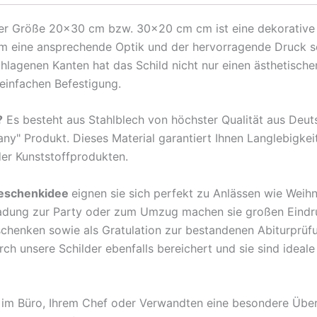
Gebe
er Größe 20×30 cm bzw. 30×20 cm cm ist eine dekorative Me
immer
ihm eine ansprechende Optik und der hervorragende Druck s
100%
agenen Kanten hat das Schild nicht nur einen ästhetischen
bei
 einfachen Befestigung.
der
Arbeit
?
Es besteht aus Stahlblech von höchster Qualität aus Deu
Metall
any" Produkt. Dieses Material garantiert Ihnen Langlebigkei
Deko
der Kunststoffprodukten.
Schild
Menge
eschenkidee
eignen sie sich perfekt zu Anlässen wie Weih
ladung zur Party oder zum Umzug machen sie großen Eindr
rschenken sowie als Gratulation zur bestandenen Abiturprü
 unsere Schilder ebenfalls bereichert und sie sind ideale B
en im Büro, Ihrem Chef oder Verwandten eine besondere Übe