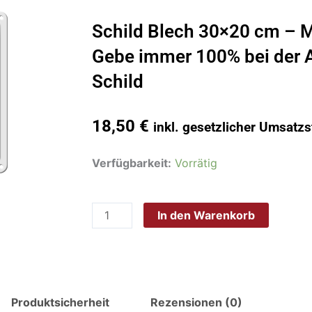
Schild Blech 30×20 cm – 
Gebe immer 100% bei der A
Schild
18,50
€
inkl. gesetzlicher Umsatzs
Schild
Verfügbarkeit:
Vorrätig
Blech
30x20
In den Warenkorb
cm
-
Made
in
Germany
Produktsicherheit
Rezensionen (0)
-