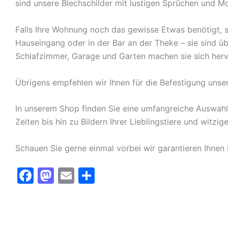
sind unsere Blechschilder mit lustigen Sprüchen und Mo
Falls Ihre Wohnung noch das gewisse Etwas benötigt, s
Hauseingang oder in der Bar an der Theke – sie sind ü
Schlafzimmer, Garage und Garten machen sie sich herv
Übrigens empfehlen wir Ihnen für die Befestigung unse
In unserem Shop finden Sie eine umfangreiche Auswah
Zeiten bis hin zu Bildern Ihrer Lieblingstiere und witz
Schauen Sie gerne einmal vorbei wir garantieren Ihnen
F
M
E
T
a
a
m
ei
c
st
ai
le
e
o
l
n