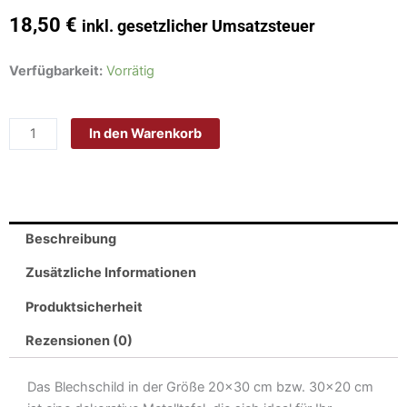
18,50
€
inkl. gesetzlicher Umsatzsteuer
Schild
Verfügbarkeit:
Vorrätig
Blech
30x20
In den Warenkorb
cm
-
Made
in
Germany
Beschreibung
-
löst
Zusätzliche Informationen
keine
Produktsicherheit
Probleme
Metall
Rezensionen (0)
Deko
Schild
Das Blechschild in der Größe 20×30 cm bzw. 30×20 cm
Menge