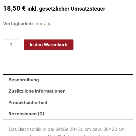
18,50
€
inkl. gesetzlicher Umsatzsteuer
Schild
Verfügbarkeit:
Vorrätig
Blech
30x20
In den Warenkorb
cm
-
Made
in
Germany
Beschreibung
-
Privatweg
Zusätzliche Informationen
kein
Produktsicherheit
Winterdienst
Metall
Rezensionen (0)
Deko
Schild
Das Blechschild in der Größe 20×30 cm bzw. 30×20 cm
Menge