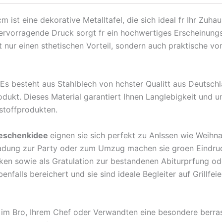
Schokolade
st eine dekorative Metalltafel, die sich ideal fr Ihr Zuha
kann
ervorragende Druck sorgt fr ein hochwertiges Erscheinung
keine
nur einen sthetischen Vorteil, sondern auch praktische vor
Probleme
Metall
Deko
Es besteht aus Stahlblech von hchster Qualitt aus Deutsch
Schild
dukt. Dieses Material garantiert Ihnen Langlebigkeit und un
Menge
stoffprodukten.
eschenkidee
eignen sie sich perfekt zu Anlssen wie Weihn
ladung zur Party oder zum Umzug machen sie groen Eindruc
nken sowie als Gratulation zur bestandenen Abiturprfung 
falls bereichert und sie sind ideale Begleiter auf Grillfeie
n im Bro, Ihrem Chef oder Verwandten eine besondere berr