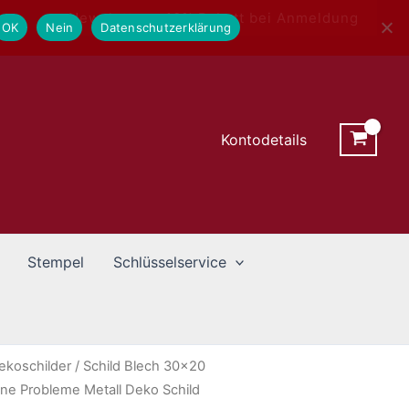
Newsletter - 10% Rabatt bei Anmeldung
OK
Nein
Datenschutzerklärung
Kontodetails
Stempel
Schlüsselservice
ekoschilder
/ Schild Blech 30×20
ne Probleme Metall Deko Schild