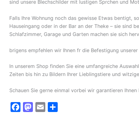
sind unsere Blechschilder mit lustigen Sprchen und Mot
Falls Ihre Wohnung noch das gewisse Etwas bentigt, so
Hauseingang oder in der Bar an der Theke – sie sind be
Schlafzimmer, Garage und Garten machen sie sich hervo
brigens empfehlen wir Ihnen fr die Befestigung unsere
In unserem Shop finden Sie eine umfangreiche Auswah
Zeiten bis hin zu Bildern Ihrer Lieblingstiere und witz
Schauen Sie gerne einmal vorbei wir garantieren Ihnen
F
M
E
T
a
a
m
ei
c
st
ai
le
e
o
l
n