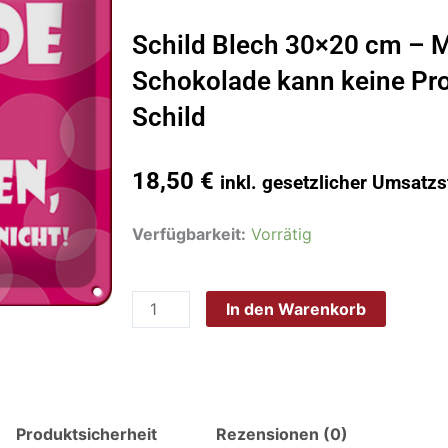
Schild Blech 30×20 cm – 
Schokolade kann keine Pr
Schild
18,50
€
inkl. gesetzlicher Umsatzs
Schild
Verfügbarkeit:
Vorrätig
Blech
30x20
In den Warenkorb
cm
-
Made
in
Germany
Produktsicherheit
Rezensionen (0)
-