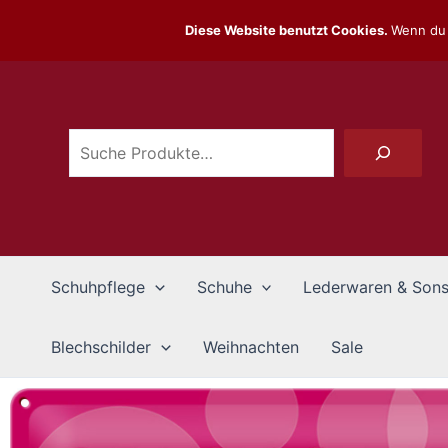
Zum
Diese Website benutzt Cookies.
Wenn du 
Inhalt
Suchen
springen
Schuhpflege
Schuhe
Lederwaren & Sons
Blechschilder
Weihnachten
Sale