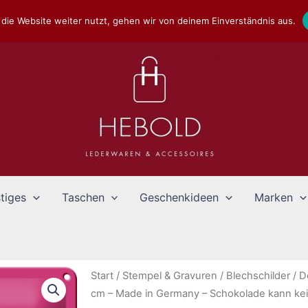
die Website weiter nutzt, gehen wir von deinem Einverständnis aus.
tiges
Taschen
Geschenkideen
Marken
Start
/
Stempel & Gravuren
/
Blechschilder
/
D
cm – Made in Germany – Schokolade kann kei