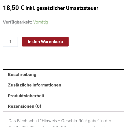
18,50
€
inkl. gesetzlicher Umsatzsteuer
Schild
Verfügbarkeit:
Vorrätig
Blech
30x20cm
In den Warenkorb
-
Made
in
Germany
-
Beschreibung
Hinweis
Geschirr
Zusätzliche Informationen
Rückgabe
Produktsicherheit
Metall
Deko
Rezensionen (0)
Blechschild
Menge
Das Blechschild “Hinweis – Geschirr Rückgabe” in der