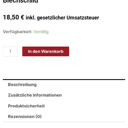
Blechschild
18,50
€
inkl. gesetzlicher Umsatzsteuer
Schild
Verfügbarkeit:
Vorrätig
Blech
30x20cm
In den Warenkorb
-
Made
in
Germany
-
Beschreibung
Hühnerstall
Tor
Zusätzliche Informationen
geschlossen
Produktsicherheit
halten
Hühner
Rezensionen (0)
Metall
Deko