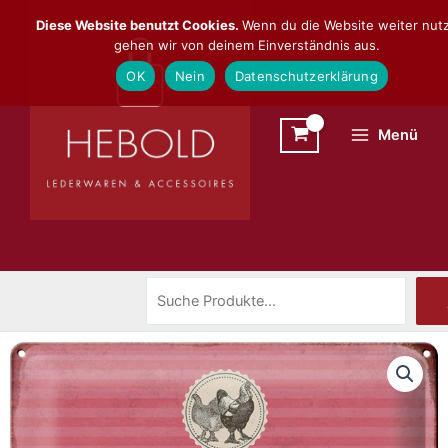
Zum
Suchen
Diese Website benutzt Cookies.
Wenn du die Website weiter nutz
Inhalt
gehen wir von deinem Einverständnis aus.
springen
OK
Nein
Datenschutzerklärung
Menü