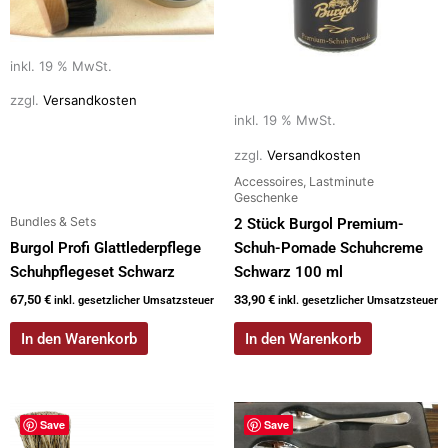
inkl. 19 % MwSt.
zzgl.
Versandkosten
inkl. 19 % MwSt.
zzgl.
Versandkosten
Accessoires, Lastminute
Geschenke
Bundles & Sets
2 Stück Burgol Premium-
Burgol Profi Glattlederpflege
Schuh-Pomade Schuhcreme
Schuhpflegeset Schwarz
Schwarz 100 ml
67,50
€
33,90
€
inkl. gesetzlicher Umsatzsteuer
inkl. gesetzlicher Umsatzsteuer
In den Warenkorb
In den Warenkorb
Dieses
Save
Save
Produkt