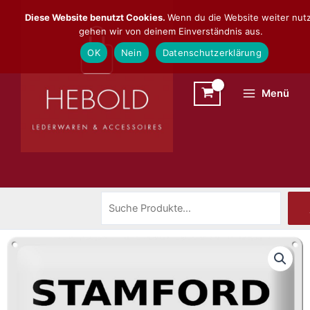
Zum
Suchen
Diese Website benutzt Cookies.
Wenn du die Website weiter nutz
Inhalt
gehen wir von deinem Einverständnis aus.
springen
OK
Nein
Datenschutzerklärung
Menü