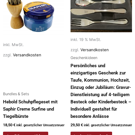
weist
mehrere
Varianten
auf.
Die
inkl. 19 % MwSt.
Optionen
inkl. MwSt.
können
zzgl.
Versandkosten
auf
zzgl.
Versandkosten
Geschenkideen
der
Persönliches und
Produktseite
einzigartiges Geschenk zur
gewählt
Taufe, Kommunion, Hochzeit,
werden
Einzug oder Jubiläum: Gravur-
Bundles & Sets
Dienstleistung auf 4-teiligem
Hebold Schuhpflegeset mit
Besteck oder Kinderbesteck –
Saphir Creme Surfine und
Individuell gestaltet für
Tiegelbürste
besondere Anlässe
18,50
€
29,50
€
inkl. gesetzlicher Umsatzsteuer
inkl. gesetzlicher Umsatzsteuer