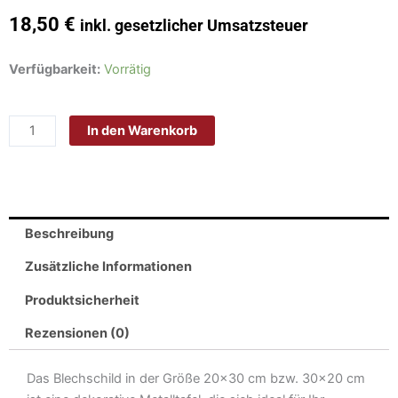
18,50
€
inkl. gesetzlicher Umsatzsteuer
Schild
Verfügbarkeit:
Vorrätig
Blech
30x20cm
In den Warenkorb
-
Made
in
Germany
-
Beschreibung
London
England
Zusätzliche Informationen
Stamford
Produktsicherheit
Bridge
SW6
Rezensionen (0)
Metall
Deko
Das Blechschild in der Größe 20×30 cm bzw. 30×20 cm
Blechschild