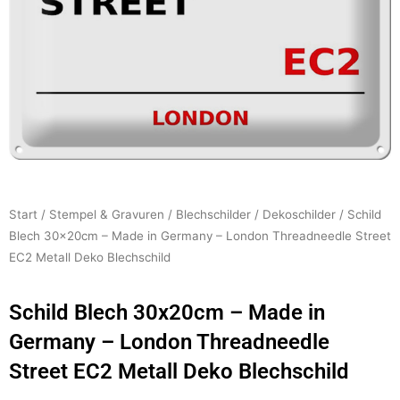
Start
/
Stempel & Gravuren
/
Blechschilder
/
Dekoschilder
/ Schild
Blech 30x20cm – Made in Germany – London Threadneedle Street
EC2 Metall Deko Blechschild
Schild Blech 30x20cm – Made in
Germany – London Threadneedle
Street EC2 Metall Deko Blechschild