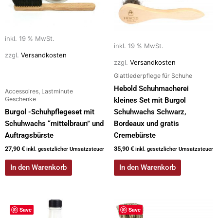
inkl. 19 % MwSt.
inkl. 19 % MwSt.
zzgl.
Versandkosten
zzgl.
Versandkosten
Glattlederpflege für Schuhe
Hebold Schuhmacherei
Accessoires, Lastminute
Geschenke
kleines Set mit Burgol
Burgol -Schuhpflegeset mit
Schuhwachs Schwarz,
Schuhwachs “mittelbraun” und
Bordeaux und gratis
Auftragsbürste
Cremebürste
27,90
€
35,90
€
inkl. gesetzlicher Umsatzsteuer
inkl. gesetzlicher Umsatzsteuer
In den Warenkorb
In den Warenkorb
Dieses
Save
Save
Produkt