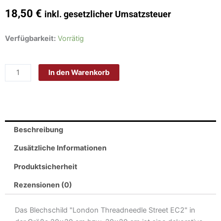
18,50
€
inkl. gesetzlicher Umsatzsteuer
Schild
Verfügbarkeit:
Vorrätig
Blech
30x20cm
In den Warenkorb
-
Made
in
Germany
-
Beschreibung
London
Threadneedle
Zusätzliche Informationen
Street
Produktsicherheit
EC2
Metall
Rezensionen (0)
Deko
Blechschild
Das Blechschild "London Threadneedle Street EC2" in
Menge