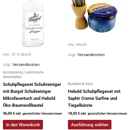
weist
mehrere
Varianten
auf.
Die
Optionen
inkl. MwSt.
können
auf
inkl. 19 % MwSt.
zzgl.
Versandkosten
der
zzgl.
Versandkosten
Produktseite
Accessoires, Lastminute
gewählt
Geschenke
werden
Bundles & Sets
Schuhpflegeset Schuhreiniger
mit Burgol Schuhreiniger
Hebold Schuhpflegeset mit
Mikrofasertuch und Hebold
Saphir Creme Surfine und
Öko-Baumwollbeutel
Tiegelbürste
36,00
€
18,50
€
inkl. gesetzlicher Umsatzsteuer
inkl. gesetzlicher Umsatzsteuer
In den Warenkorb
Ausführung wählen