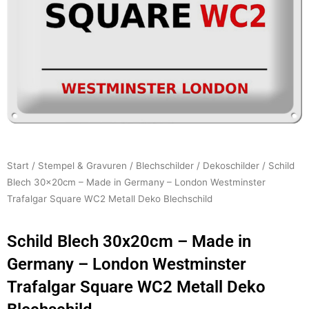
Start
/
Stempel & Gravuren
/
Blechschilder
/
Dekoschilder
/ Schild
Blech 30x20cm – Made in Germany – London Westminster
Trafalgar Square WC2 Metall Deko Blechschild
Schild Blech 30x20cm – Made in
Germany – London Westminster
Trafalgar Square WC2 Metall Deko