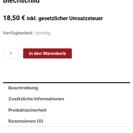
Blechschild
18,50
€
inkl. gesetzlicher Umsatzsteuer
Schild
Verfügbarkeit:
Vorrätig
Blech
30x20cm
In den Warenkorb
-
Made
in
Germany
-
Beschreibung
London
Westminster
Zusätzliche Informationen
Trafalgar
Produktsicherheit
Square
WC2
Rezensionen (0)
Metall
Deko