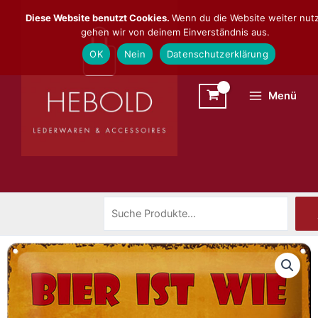
Zum
Suchen
Diese Website benutzt Cookies.
Wenn du die Website weiter nutz
Inhalt
gehen wir von deinem Einverständnis aus.
springen
OK
Nein
Datenschutzerklärung
Menü