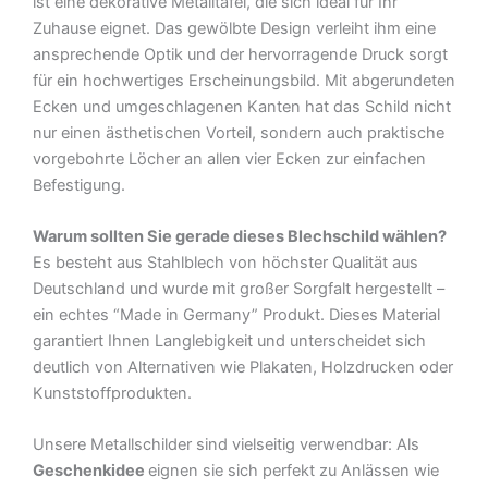
ist eine dekorative Metalltafel, die sich ideal für Ihr
Metall
Zuhause eignet. Das gewölbte Design verleiht ihm eine
Deko
ansprechende Optik und der hervorragende Druck sorgt
Blechschild
für ein hochwertiges Erscheinungsbild. Mit abgerundeten
Menge
Ecken und umgeschlagenen Kanten hat das Schild nicht
nur einen ästhetischen Vorteil, sondern auch praktische
vorgebohrte Löcher an allen vier Ecken zur einfachen
Befestigung.
Warum sollten Sie gerade dieses Blechschild wählen?
Es besteht aus Stahlblech von höchster Qualität aus
Deutschland und wurde mit großer Sorgfalt hergestellt –
ein echtes “Made in Germany” Produkt. Dieses Material
garantiert Ihnen Langlebigkeit und unterscheidet sich
deutlich von Alternativen wie Plakaten, Holzdrucken oder
Kunststoffprodukten.
Unsere Metallschilder sind vielseitig verwendbar: Als
Geschenkidee
eignen sie sich perfekt zu Anlässen wie