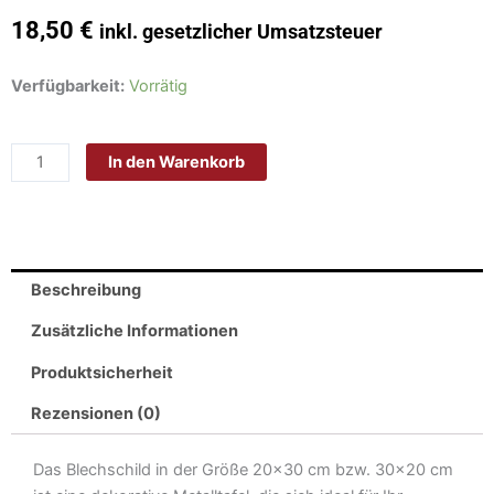
18,50
€
inkl. gesetzlicher Umsatzsteuer
Schild
Verfügbarkeit:
Vorrätig
Blech
30x20cm
In den Warenkorb
-
Made
in
Germany
-
Beschreibung
Spruch
Bier
Zusätzliche Informationen
ist
Produktsicherheit
wie
das
Rezensionen (0)
Leben
man
Das Blechschild in der Größe 20×30 cm bzw. 30×20 cm
soll