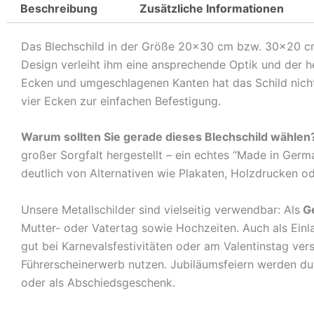
Beschreibung
Zusätzliche Informationen
Das Blechschild in der Größe 20×30 cm bzw. 30×20 cm c
Design verleiht ihm eine ansprechende Optik und der 
Ecken und umgeschlagenen Kanten hat das Schild nicht 
vier Ecken zur einfachen Befestigung.
Warum sollten Sie gerade dieses Blechschild wählen
großer Sorgfalt hergestellt – ein echtes “Made in Germ
deutlich von Alternativen wie Plakaten, Holzdrucken o
Unsere Metallschilder sind vielseitig verwendbar: Als
G
Mutter- oder Vatertag sowie Hochzeiten. Auch als Ein
gut bei Karnevalsfestivitäten oder am Valentinstag ve
Führerscheinerwerb nutzen. Jubiläumsfeiern werden durch
oder als Abschiedsgeschenk.