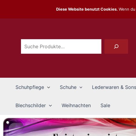
Zum
Diese Website benutzt Cookies.
Wenn du 
Inhalt
Suchen
springen
Schuhpflege
Schuhe
Lederwaren & Sons
Blechschilder
Weihnachten
Sale