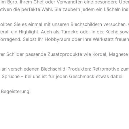
en im Büro, Ihrem Chef oder Verwandten eine besondere Übe
tiven die perfekte Wahl. Sie zaubern jedem ein Lächeln ins
ollten Sie es einmal mit unseren Blechschildern versuchen
berall ein Highlight. Auch als Türdeko oder in der Küche s
orragend. Selbst Ihr Hobbyraum oder Ihre Werkstatt freuen
rer Schilder passende Zusatzprodukte wie Kordel, Magnete 
l an verschiedenen Blechschild-Produkten: Retromotive z
ige Sprüche – bei uns ist für jeden Geschmack etwas dabei!
 Begeisterung!