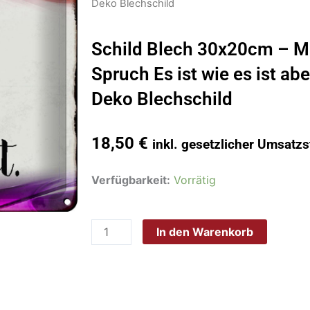
Deko Blechschild
Schild Blech 30x20cm – M
Spruch Es ist wie es ist abe
Deko Blechschild
18,50
€
inkl. gesetzlicher Umsatzs
Schild
Verfügbarkeit:
Vorrätig
Blech
30x20cm
In den Warenkorb
-
Made
in
Germany
-