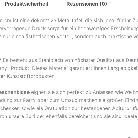
Produktsicherheit
Rezensionen (0)
Spruch
Es
m ist eine dekorative Metalltafel, die sich ideal für Ihr 
ist
hervorragende Druck sorgt für ein hochwertiges Erscheinun
wie
nur einen ästhetischen Vorteil, sondern auch praktische v
es
ist
aber
?
Es besteht aus Stahlblech von höchster Qualität aus Deu
es
any” Produkt. Dieses Material garantiert Ihnen Langlebigkei
wird
der Kunststoffprodukten.
Metall
Deko
eschenkidee
eignen sie sich perfekt zu Anlässen wie Weih
Blechschild
ladung zur Party oder zum Umzug machen sie großen Eindr
Menge
rschenken sowie als Gratulation zur bestandenen Abiturprü
 unsere Schilder ebenfalls bereichert und sie sind ideale B