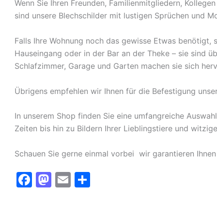
Wenn Sie Ihren Freunden, Familienmitgliedern, Kolleg
sind unsere Blechschilder mit lustigen Sprüchen und Mo
Falls Ihre Wohnung noch das gewisse Etwas benötigt, s
Hauseingang oder in der Bar an der Theke – sie sind ü
Schlafzimmer, Garage und Garten machen sie sich herv
Übrigens empfehlen wir Ihnen für die Befestigung unse
In unserem Shop finden Sie eine umfangreiche Auswah
Zeiten bis hin zu Bildern Ihrer Lieblingstiere und witz
Schauen Sie gerne einmal vorbei  wir garantieren Ihnen
F
M
E
T
a
a
m
ei
c
st
ai
le