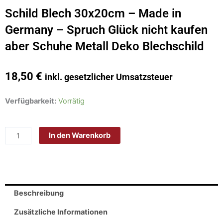
Schild Blech 30x20cm – Made in
Germany – Spruch Glück nicht kaufen
aber Schuhe Metall Deko Blechschild
18,50
€
inkl. gesetzlicher Umsatzsteuer
Schild
Verfügbarkeit:
Vorrätig
Blech
30x20cm
In den Warenkorb
-
Made
in
Germany
-
Beschreibung
Spruch
Glück
Zusätzliche Informationen
nicht