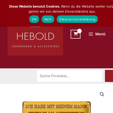
Zum
Suchen
Diese Website benutzt Cookies.
Wenn du die Website weiter nutz
Inhalt
gehen wir von deinem Einverständnis aus.
springen
OK
Nein
Datenschutzerklärung
Menü