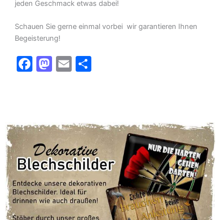
jeden Geschmack etwas dabei!
Schauen Sie gerne einmal vorbei  wir garantieren Ihnen
Begeisterung!
F
M
E
T
a
a
m
ei
c
st
ai
le
e
o
l
n
b
d
o
o
o
n
k