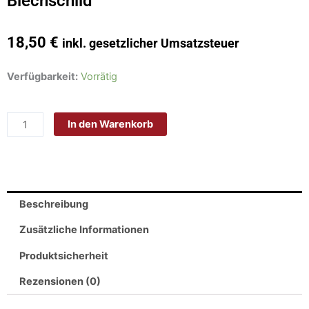
Blechschild
18,50
€
inkl. gesetzlicher Umsatzsteuer
Schild
Verfügbarkeit:
Vorrätig
Blech
30x20cm
In den Warenkorb
-
Made
in
Germany
-
Beschreibung
Spruch
ich
Zusätzliche Informationen
habe
Produktsicherheit
mit
meinem
Rezensionen (0)
Mann
Plan